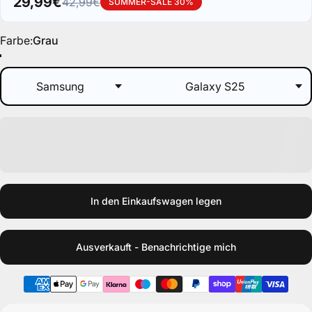
Farbe
Farbe:
Grau
Grau
Gold Braun
Hell Lila
Nachtblau
Nachtgrün
Schwarz
In den Einkaufswagen legen
Ausverkauft - Benachrichtige mich
1-2 Tage Lieferzeit