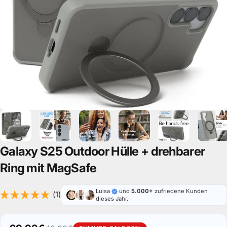
Galaxy
S25
Outdoor
Hülle
+
drehbarer
Ring
mit
MagSafe
Luisa
und
5.000+
zufriedene Kunden
(1)
dieses Jahr.
29,99€
42,99€
SUMMER-SALE 30%
Verkaufspreis
Normaler Preis