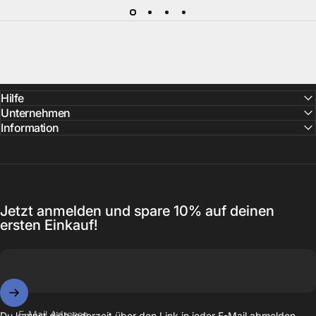
Schnelle Lieferung
Du
Die Lieferung erfolgt in 1-2 Werktagen nach Versand.
Hilfe
Unternehmen
Information
Jetzt anmelden und spare 10% auf deinen
ersten Einkauf!