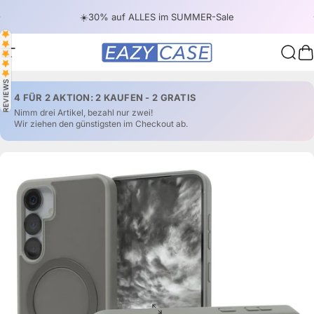
Direkt zum Inhalt
Pause Diashow
🔥 4 FÜR 2 - ABER NUR FÜR KURZE ZEIT!
☀️30% auf ALLES im SUMMER-Sale
Seitennavigation
EAZY CASE
Suche
War
REVIEWS
4 FÜR 2 AKTION: 2 KAUFEN - 2 GRATIS
Nimm drei Artikel, bezahl nur zwei!
Wir ziehen den günstigsten im Checkout ab.