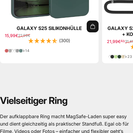
GALAXY S25 SILIKONHÜLLE
GALAXY S
+ K
15,99€
22,99€
Verkaufspreis
Normaler Preis
(300)
21,99€
Ab
31,4
Verkaufspre
Normaler Pr
Hell Rot
Hellgrau
Blaugrün
Dunkelgrau
Nachtgrün
+14
Einhorn Lil
Schwarz
Grün
Grün 
Gol
+23
Vielseitiger
Ring
Der aufklappbare Ring macht MagSafe-Laden super easy
und dient gleichzeitig als praktischer Standfuß. Egal ob
für Filme, Videos oder Fotos – einfacher und flexibler