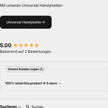
Mit unseren Universal Handyketten
Universal Handykette
New content loaded
5.00
Basierend auf 2 Bewertungen
Unsere Kunden sagen
100% rated this product 4-5 stars
Suchen:
Sortieren