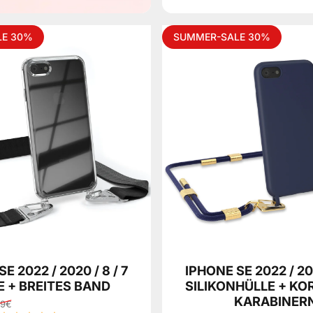
LE 30%
SUMMER-SALE 30%
E 2022 / 2020 / 8 / 7
IPHONE SE 2022 / 202
E + BREITES BAND
SILIKONHÜLLE + KO
KARABINER
99€
eis
reis