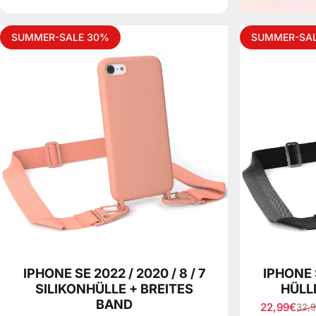
SUMMER-SALE 30%
SUMMER-SA
IPHONE SE 2022 / 2020 / 8 / 7
IPHONE S
SILIKONHÜLLE + BREITES
HÜLL
BAND
22,99€
32,
Verkaufspr
Normaler P