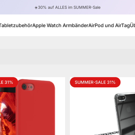
Pause Diashow
☀️30% auf ALLES im SUMMER-Sale
Tabletzubehör
Apple Watch Armbänder
AirPod und AirTag
Ü
Tabletzubehör
Apple Watch Armbänder
AirPod und AirTag
E 31%
SUMMER-SALE 31%