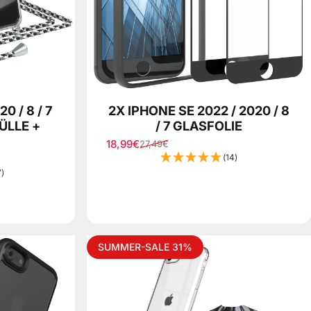
0 / 8 / 7
2X IPHONE SE 2022 / 2020 / 8
ÜLLE +
/ 7 GLASFOLIE
18,99€
27,49€
Verkaufspreis
Normaler Preis
(14)
7)
Rose
SUMMER-SALE 31%