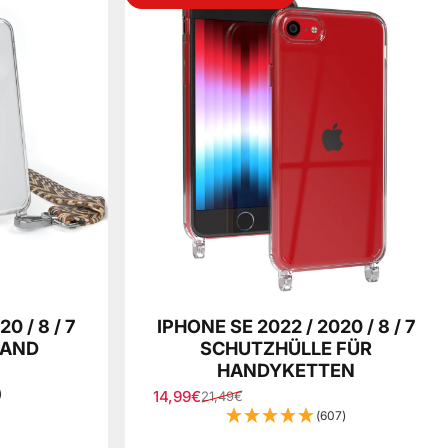
0 / 8 / 7
IPHONE SE 2022 / 2020 / 8 / 7
BAND
SCHUTZHÜLLE FÜR
HANDYKETTEN
)
14,99€
21,49€
Verkaufspreis
Normaler Preis
(607)