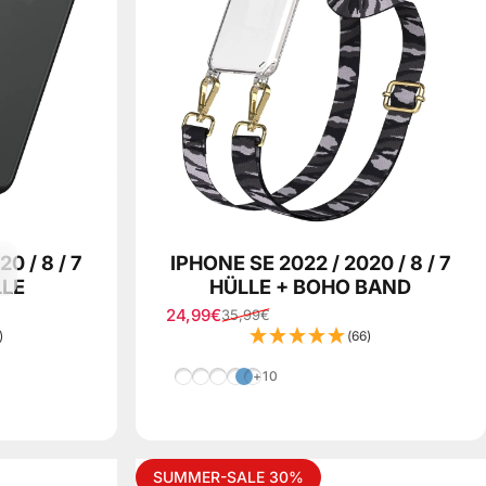
0 / 8 / 7
IPHONE SE 2022 / 2020 / 8 / 7
LE
HÜLLE + BOHO BAND
24,99€
35,99€
Verkaufspreis
Normaler Preis
)
(66)
Blau Mix
Grau/Schwarz Mix
Rosa Mix
Grau Camouflage
Regenbogen
+10
SUMMER-SALE 30%