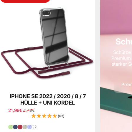
Schu
Schütze 
Premium S
starker 
Prem
IPHONE SE 2022 / 2020 / 8 / 7
HÜLLE + UNI KORDEL
21,99€
31,49€
Verkaufspreis
Normaler Preis
(63)
Grün
Blau
Beere
Taupe
Lila
+2