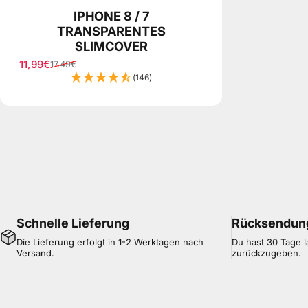
IPHONE 8 / 7
TRANSPARENTES
SLIMCOVER
11,99€
17,49€
Verkaufspreis
Normaler Preis
(146)
Schnelle Lieferung
Rücksendun
Die Lieferung erfolgt in 1-2 Werktagen nach
Du hast 30 Tage l
Versand.
zurückzugeben.