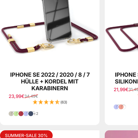
IPHONE SE 2022 / 2020 / 8 / 7
IPHONE S
HÜLLE + KORDEL MIT
SILIKON
KARABINERN
21,99€
31,4
Verkaufspr
Normaler P
23,99€
34,49€
Verkaufspreis
Normaler Preis
(63)
Lila
Koralle
Taupe
Grün
Beere
Lila
Blau
+2
SUMMER-SALE 30%