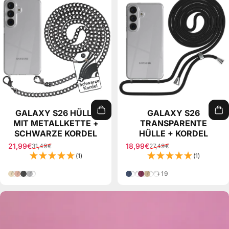
GALAXY S26 HÜLLE
GALAXY S26
MIT METALLKETTE +
TRANSPARENTE
SCHWARZE KORDEL
HÜLLE + KORDEL
21,99€
18,99€
31,49€
27,49€
Verkaufspreis
Normaler Preis
Verkaufspreis
Normaler Preis
(1)
(1)
Gold
Rose-Gold
Grau
Silber
Blau
Regenbogen Grün/Gelb
Rot Camouflage
Taupe Clips Schwarz
Weiß/Silber
+19