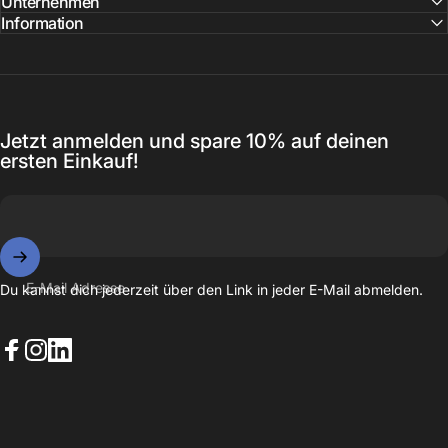
Unternehmen
Information
Jetzt anmelden und spare 10% auf deinen
ersten Einkauf!
E-Mail Adresse
Du kannst dich jederzeit über den Link in jeder E-Mail abmelden.
Facebook
Instagram
LinkedIn
© 2026 EAZY CASE. Powered by Shopify