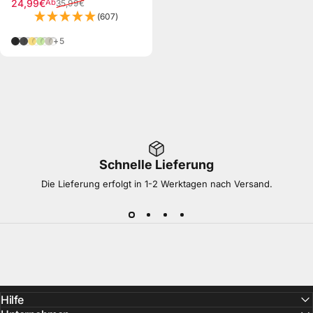
24,99€
Ab
35,99€
Verkaufspreis
Normaler Preis
(607)
Schwarz
Grau
Gelb
Grün
Taupe
+5
Schnelle Lieferung
Die Lieferung erfolgt in 1-2 Werktagen nach Versand.
Hilfe