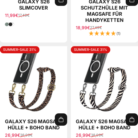
GALAXY S26
GALAXY S26
SLIMCOVER
SCHUTZHÜLLE MIT
MAGSAFE FÜR
11,99€
17,49€
Verkaufspreis
Normaler Preis
HANDYKETTEN
Transparent
Schwarz
18,99€
27,49€
Verkaufspreis
Normaler Preis
(1)
SUMMER-SALE 31%
SUMMER-SALE 31%
GALAXY S26 MAGSAFE
GALAXY S26 MAGSAFE
HÜLLE + BOHO BAND
HÜLLE + BOHO BAND
26,99€
26,99€
38,99€
38,99€
Verkaufspreis
Normaler Preis
Verkaufspreis
Normaler Preis