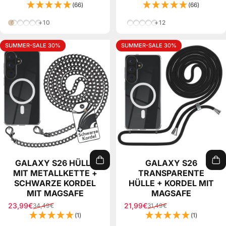
(66)
(66)
Taupe Camouflage
Mint/Rosa Mix
Rosa Mix
Grau/Schwarz Mix
Grün Mix
Einhorn
Hellbraun/Braun
Blau/Weiß
Braun Wellen
Grün Wellen
+10
+12
SUMMER-SALE 30%
SUMMER-SALE 30%
GALAXY S26 HÜLLE
GALAXY S26
MIT METALLKETTE +
TRANSPARENTE
SCHWARZE KORDEL
HÜLLE + KORDEL MIT
MIT MAGSAFE
MAGSAFE
23,99€
21,99€
34,49€
31,49€
Verkaufspreis
Normaler Preis
Verkaufspreis
Normaler Preis
(1)
(1)