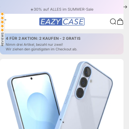
Direkt zum Inhalt
Pause Diashow
🔥 4 FÜR 2 - ABER NUR FÜR KURZE ZEIT!
Seitennavigation
EAZY CASE
Suche
War
REVIEWS
4 FÜR 2 AKTION: 2 KAUFEN - 2 GRATIS
Nimm drei Artikel, bezahl nur zwei!
Wir ziehen den günstigsten im Checkout ab.