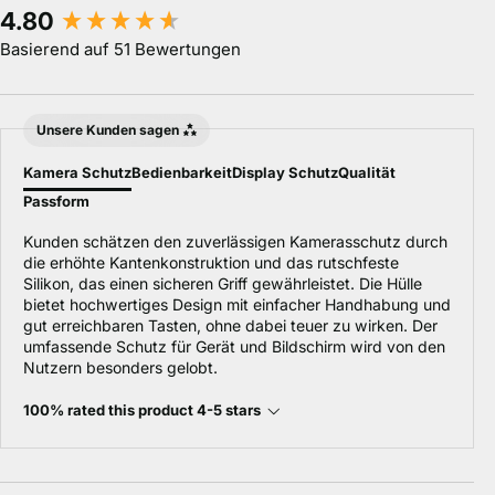
New content loaded
4.80
Basierend auf 51 Bewertungen
Unsere Kunden sagen
Kamera Schutz
Bedienbarkeit
Display Schutz
Qualität
Passform
Kunden schätzen den zuverlässigen Kamerasschutz durch
die erhöhte Kantenkonstruktion und das rutschfeste
Silikon, das einen sicheren Griff gewährleistet. Die Hülle
bietet hochwertiges Design mit einfacher Handhabung und
gut erreichbaren Tasten, ohne dabei teuer zu wirken. Der
umfassende Schutz für Gerät und Bildschirm wird von den
Nutzern besonders gelobt.
100% rated this product 4-5 stars