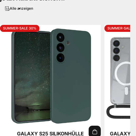
Alle anzeigen
SUMMER-SALE 30%
SUMMER-SALE 
GALAXY S25 SILIKONHÜLLE
GALAXY S