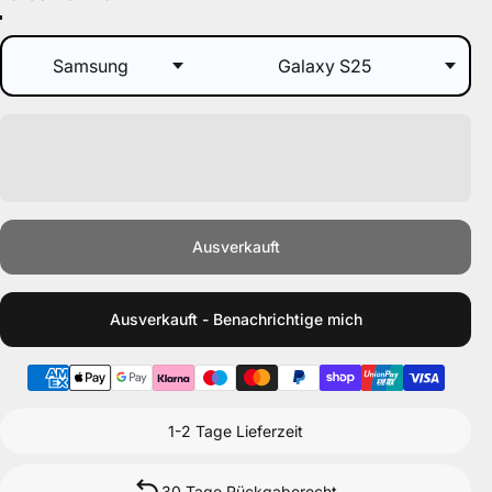
Dunkel Rot
Schwarz
Grau
Nacht Blau
Hell Blau
Ausverkauft
Ausverkauft - Benachrichtige mich
1-2 Tage Lieferzeit
30 Tage Rückgaberecht