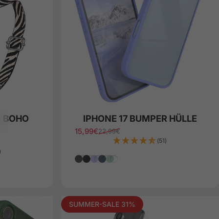
+ BOHO
IPHONE 17 BUMPER HÜLLE
15,99€
22,99€
Verkaufspreis
Normaler Preis
(51)
)
Grau
Schwarz
Lila
Blau
Mint Grün
SUMMER-SALE 31%