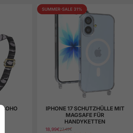
SUMMER-SALE 31%
+ BOHO
IPHONE 17 SCHUTZHÜLLE MIT
MAGSAFE FÜR
HANDYKETTEN
)
18,99€
27,49€
Verkaufspreis
Normaler Preis