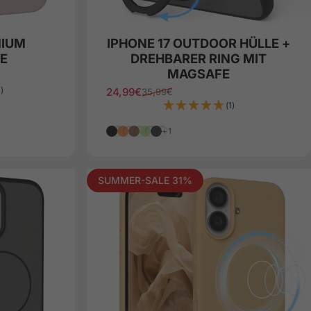
MIUM
IPHONE 17 OUTDOOR HÜLLE +
E
DREHBARER RING MIT
MAGSAFE
)
24,99€
35,99€
Verkaufspreis
Normaler Preis
(1)
Schwarz
Orange
Braun
Grün
Grau
+1
SUMMER-SALE 31%