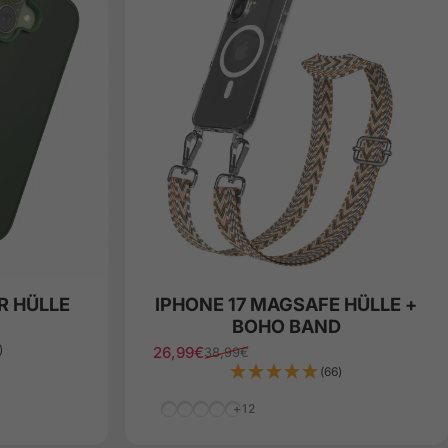
R HÜLLE
IPHONE 17 MAGSAFE HÜLLE +
BOHO BAND
)
26,99€
38,99€
Verkaufspreis
Normaler Preis
(66)
Grün Wellen
Grau/Schwarz
Beige Wellen
Leo Braun/Schwarz
Leo Taupe/Schwarz
+12