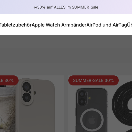
Pause Diashow
☀️30% auf ALLES im SUMMER-Sale
🔥 4 FÜR 2 - ABER NUR FÜR KURZE ZEIT!
Tabletzubehör
Apple Watch Armbänder
AirPod und AirTag
Ü
Tabletzubehör
Apple Watch Armbänder
AirPod und AirTag
LE 30%
SUMMER-SALE 30%