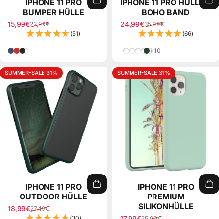
IPHONE 11 PRO
IPHONE 11 PRO HÜLLE +
BUMPER HÜLLE
BOHO BAND
15,99€
24,99€
22,99€
35,99€
Verkaufspreis
Normaler Preis
Verkaufspreis
Normaler Preis
(51)
(66)
Blau
Rot
Schwarz
Mint/Rosa Mix
Pink Mix
Braun/Taupe Mix
Dunkelgrün Camoufl
Grün Camouflage
+10
SUMMER-SALE 31%
SUMMER-SALE 31%
IPHONE 11 PRO
IPHONE 11 PRO
OUTDOOR HÜLLE
PREMIUM
SILIKONHÜLLE
18,99€
27,49€
Verkaufspreis
Normaler Preis
(30)
17,99€
25,99€