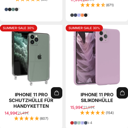
Verkaufspreis
Normaler Preis
(671)
Blau
Schwarz
Nacht Grün
Grau
Grau
Nachtblau
Flieder
Orange
Schwarz
SUMMER-SALE 30%
SUMMER-SALE 30%
IPHONE 11 PRO
IPHONE 11 PRO
SCHUTZHÜLLE FÜR
SILIKONHÜLLE
HANDYKETTEN
15,99€
22,99€
Verkaufspreis
Normaler Preis
14,99€
(154)
21,49€
Verkaufspreis
Normaler Preis
(607)
Rot
Eis Blau
Mint Grün
Hell Lila
Grün Petrol
+4