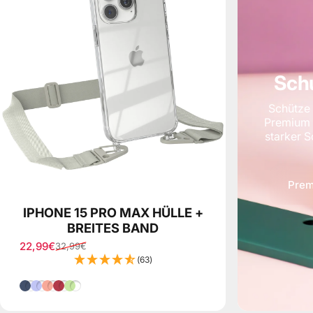
Schu
Schütze 
Premium S
starker 
Prem
IPHONE 15 PRO MAX HÜLLE +
BREITES BAND
22,99€
32,99€
Verkaufspreis
Normaler Preis
(63)
Blau
Lila
Koralle
Beere
Grün