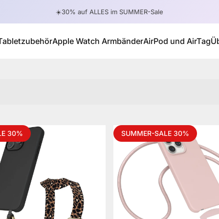
Pause Diashow
☀️30% auf ALLES im SUMMER-Sale
Tabletzubehör
Apple Watch Armbänder
AirPod und AirTag
Ü
Tabletzubehör
Apple Watch Armbänder
AirPod und AirTag
LE 30%
SUMMER-SALE 30%