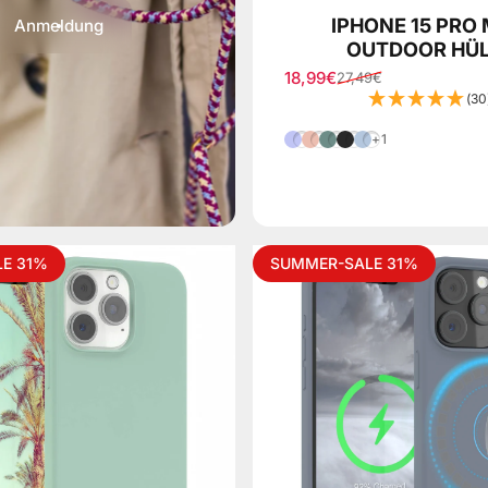
IPHONE 15 PRO
Anmeldung
OUTDOOR HÜL
18,99€
27,49€
Verkaufspreis
Normaler Preis
(30
Lila
Rosa
Nacht Grün
Schwarz
Hell Blau
+1
E 31%
SUMMER-SALE 31%