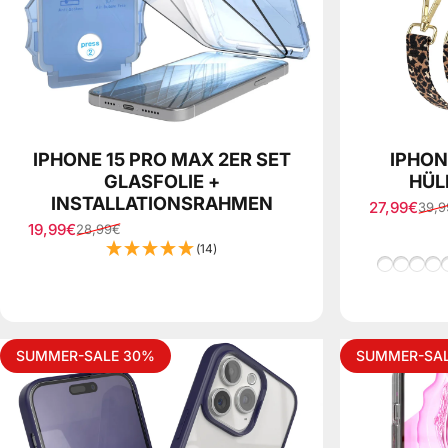
IPHONE 15 PRO MAX 2ER SET
IPHON
GLASFOLIE +
HÜL
INSTALLATIONSRAHMEN
27,99€
39,9
Verkaufspr
Normaler P
19,99€
28,99€
Verkaufspreis
Normaler Preis
(14)
Beige/Bla
Leo/Sc
Beig
Gr
H
SUMMER-SALE 30%
SUMMER-SA