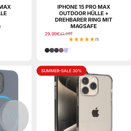
 MAX
IPHONE 15 PRO MAX
LE
OUTDOOR HÜLLE +
DREHBARER RING MIT
MAGSAFE
)
29,99€
42,99€
Verkaufspreis
Normaler Preis
(1)
Schwarz
Grau
Nacht Blau
Dunkel Rot
Lila
SUMMER-SALE 30%