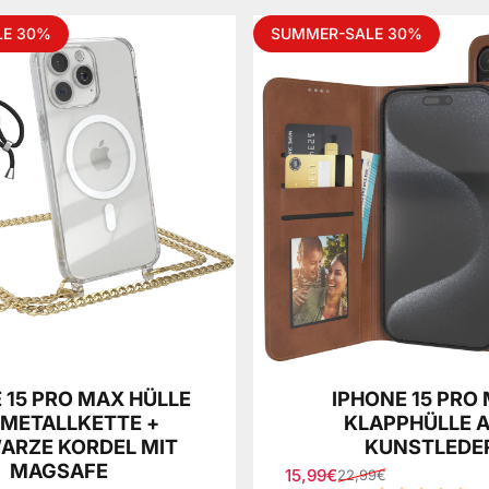
LE 30%
SUMMER-SALE 30%
 15 PRO MAX HÜLLE
IPHONE 15 PRO
 METALLKETTE +
KLAPPHÜLLE 
ARZE KORDEL MIT
KUNSTLEDE
MAGSAFE
15,99€
22,99€
Verkaufspreis
Normaler Preis