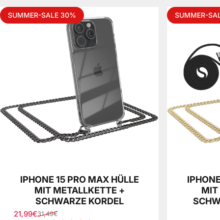
SUMMER-SALE 30%
SUMMER-SA
IPHONE 15 PRO MAX HÜLLE
IPHONE
MIT METALLKETTE +
MIT
SCHWARZE KORDEL
SCHW
21,99€
31,49€
Verkaufspreis
Normaler Preis