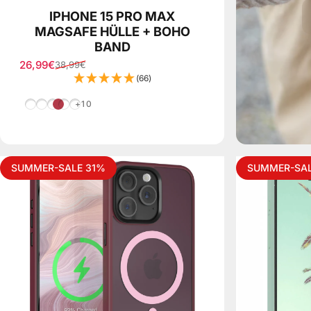
IPHONE 15 PRO MAX
MAGSAFE HÜLLE + BOHO
BAND
26,99€
38,99€
Verkaufspreis
Normaler Preis
(66)
Blau Mix
Grau/Schwarz Mix
Rosa Camouflage
Beere
Mint/Rosa Mix
+10
SUMMER-SALE 31%
SUMMER-SAL