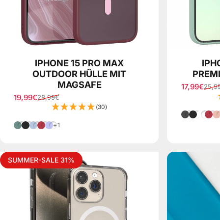
IPHONE 15 PRO MAX
IPH
OUTDOOR HÜLLE MIT
PREMI
MAGSAFE
17,99€
25,9
Verkaufspr
Normaler P
19,99€
28,99€
Verkaufspreis
Normaler Preis
(30)
Grau
Schwar
Weiß
Be
Nacht Grün
Schwarz
Hell Blau
Beere
Lila
+1
SUMMER-SALE 31%