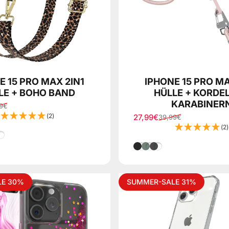
E 15 PRO MAX 2IN1
IPHONE 15 PRO MA
LE + BOHO BAND
HÜLLE + KORDEL
KARABINER
9€
eis
reis
(2)
27,99€
39,99€
Verkaufspreis
Normaler Preis
(2)
u
hwarz
e/Braun
ün/Beige
ellbraun/Braun
Schwarz
Dunkelgrün
Grau
LE 30%
SUMMER-SALE 31%