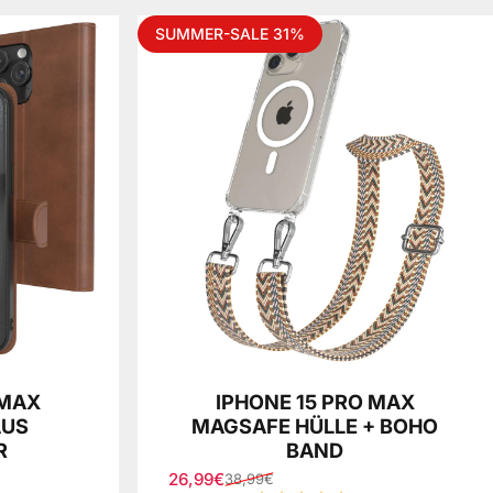
SUMMER-SALE 31%
 MAX
IPHONE 15 PRO MAX
AUS
MAGSAFE HÜLLE + BOHO
R
BAND
26,99€
38,99€
Verkaufspreis
Normaler Preis