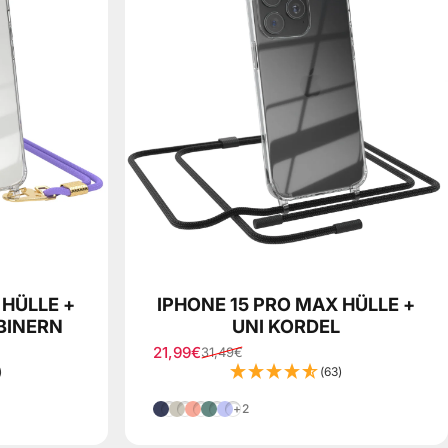
 HÜLLE +
IPHONE 15 PRO MAX HÜLLE +
BINERN
UNI KORDEL
21,99€
31,49€
Verkaufspreis
Normaler Preis
)
(63)
Nacht Blau
Taupe
Koralle
Pinien Grün
Lila
+2