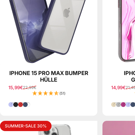
IPHONE 15 PRO MAX BUMPER
IPH
HÜLLE
G
15,99€
14,99€
22,99€
21,4
Verkaufspreis
Normaler Preis
Verkaufspr
Normaler P
(51)
Lila
Schwarz
Rot
Blau
Gold
Silber
Pink
Lil
B
SUMMER-SALE 30%