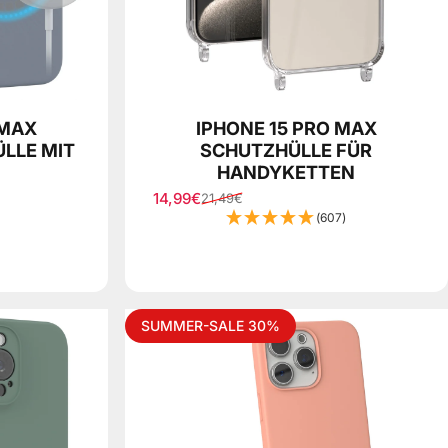
 MAX
IPHONE 15 PRO MAX
LLE MIT
SCHUTZHÜLLE FÜR
HANDYKETTEN
14,99€
21,49€
Verkaufspreis
Normaler Preis
(607)
SUMMER-SALE 30%