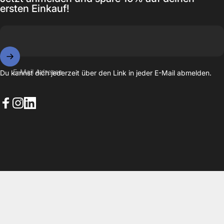
ersten Einkauf!
E-Mail Adresse
Du kannst dich jederzeit über den Link in jeder E-Mail abmelden.
Facebook
Instagram
LinkedIn
© 2026 EAZY CASE. Powered by Shopify
Datenschutzerklärung
Widerrufsrecht
AGB
Versand
Kontaktinformationen
Impressum