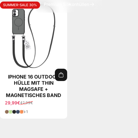
Premium Silikonhüllen
SUMMER-SALE 30%
IPHONE 16 OUTDOOR
HÜLLE MIT THIN
MAGSAFE +
MAGNETISCHES BAND
29,99€
42,99€
Verkaufspreis
Normaler Preis
Braun
Grün
Schwarz
Blau
Orange
+1