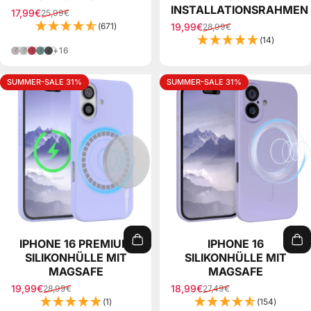
INSTALLATIONSRAHMEN
17,99€
25,99€
Verkaufspreis
Normaler Preis
(671)
19,99€
28,99€
Verkaufspreis
Normaler Preis
(14)
Rosabraun
Hellgrau
Beere
Piniengrün
Grau
+16
SUMMER-SALE 31%
SUMMER-SALE 31%
IPHONE 16 PREMIUM
IPHONE 16
SILIKONHÜLLE MIT
SILIKONHÜLLE MIT
MAGSAFE
MAGSAFE
19,99€
18,99€
28,99€
27,49€
Verkaufspreis
Normaler Preis
Verkaufspreis
Normaler Preis
(1)
(154)