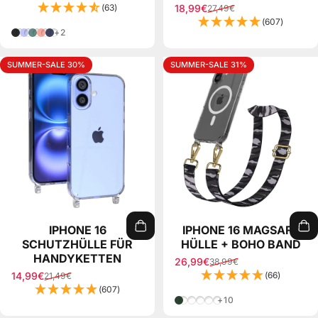
(63)
18,99€
27,49€
Verkaufspreis
Normaler Preis
(607)
Schwarz
Lila
Piniengrün
Koralle
Nachtblau
+2
SUMMER-SALE 30%
SUMMER-SALE 31%
IPHONE 16
IPHONE 16 MAGSAFE
SCHUTZHÜLLE FÜR
HÜLLE + BOHO BAND
HANDYKETTEN
26,99€
38,99€
Verkaufspreis
Normaler Preis
14,99€
(66)
21,49€
Verkaufspreis
Normaler Preis
(607)
Grün Camouflage
Einhorn
Grau/Schwarz Mix
Pink Mix
Grau Camouflage
+10