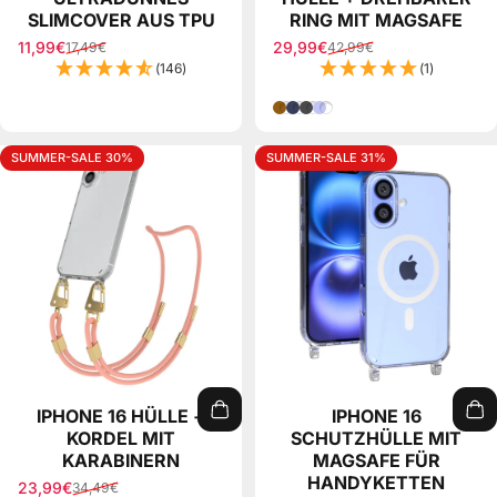
SLIMCOVER AUS TPU
RING MIT MAGSAFE
11,99€
29,99€
17,49€
42,99€
Verkaufspreis
Normaler Preis
Verkaufspreis
Normaler Preis
(146)
(1)
Gold Braun
Nacht Blau
Grau
Lila
SUMMER-SALE 30%
SUMMER-SALE 31%
IPHONE 16 HÜLLE +
IPHONE 16
KORDEL MIT
SCHUTZHÜLLE MIT
KARABINERN
MAGSAFE FÜR
HANDYKETTEN
23,99€
34,49€
Verkaufspreis
Normaler Preis