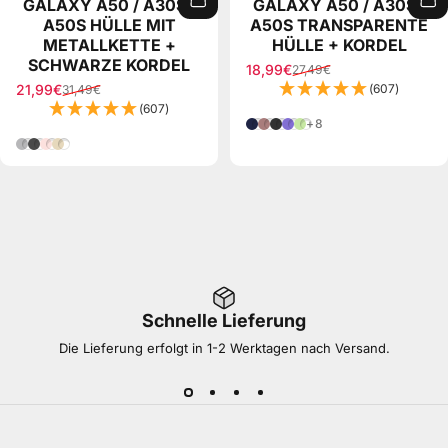
GALAXY A50 / A30S /
GALAXY A50 / A30S /
A50S HÜLLE MIT
A50S TRANSPARENTE
METALLKETTE +
HÜLLE + KORDEL
SCHWARZE KORDEL
18,99€
27,49€
Verkaufspreis
Normaler Preis
21,99€
(607)
31,49€
Verkaufspreis
Normaler Preis
(607)
Blau Camouflage
Schwarz Clips Rose
Schwarz Camouflage
Mehrfarbig Violett (U
Grün
+8
Silber
Grau
Rose Gold
Gold
Schnelle Lieferung
Die Lieferung erfolgt in 1-2 Werktagen nach Versand.