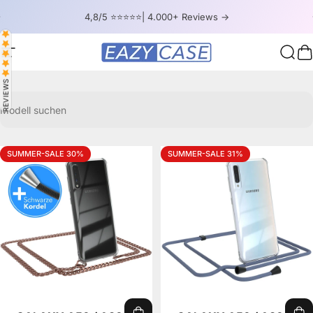
Direkt zum Inhalt
Pause Diashow
4,8/5 ⭐⭐⭐⭐⭐| 4.000+ Reviews ->
Seitennavigation
EAZY CASE
Such
W
REVIEWS
Modell suchen
SUMMER-SALE 30%
SUMMER-SALE 31%