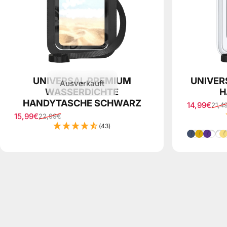
UNIVERSAL PREMIUM
UNIVER
Ausverkauft
WASSERDICHTE
H
HANDYTASCHE SCHWARZ
14,99€
21,4
Verkaufspr
Normaler P
15,99€
22,99€
Verkaufspreis
Normaler Preis
(43)
Blau
Dunkel
Dunke
Vio