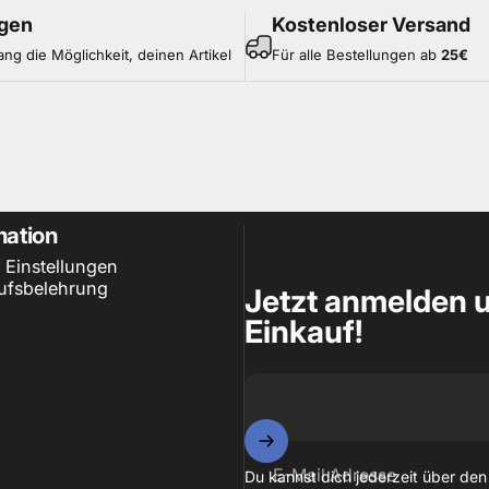
gen
Kostenloser Versand
ang die Möglichkeit, deinen Artikel
Für alle Bestellungen ab
25
€
mation
 Einstellungen
ufsbelehrung
Jetzt anmelden u
Einkauf!
E-Mail Adresse
Du kannst dich jederzeit über den