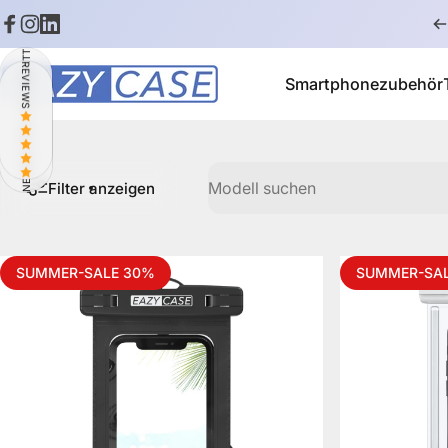
Direkt zum Inhalt
Facebook
Instagram
LinkedIn
NEWSLETTER: 10% RABATT
REVIEWS
Smartphonezubehör
EAZY CASE
Smartphonezubehör
Modell suchen
Filter anzeigen
SUMMER-SALE 30%
SUMMER-SA