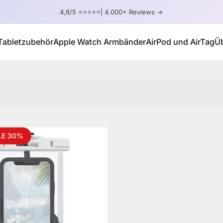
Pause Diashow
4,8/5 ⭐⭐⭐⭐⭐| 4.000+ Reviews ->
Tabletzubehör
Apple Watch Armbänder
AirPod und AirTag
Ü
Tabletzubehör
Apple Watch Armbänder
AirPod und AirTag
LE 30%