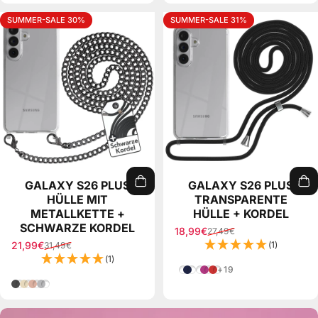
SUMMER-SALE 30%
SUMMER-SALE 31%
GALAXY S26 PLUS
GALAXY S26 PLUS
HÜLLE MIT
TRANSPARENTE
METALLKETTE +
HÜLLE + KORDEL
SCHWARZE KORDEL
18,99€
27,49€
Verkaufspreis
Normaler Preis
21,99€
(1)
31,49€
Verkaufspreis
Normaler Preis
(1)
Einhorn Lila/Pink
Blau Camouflage
Grau/Weiß
Pink
Rot
+19
Grau
Gold
Rose-Gold
Silber