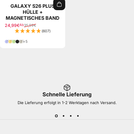
GALAXY S26 PLUS
HÜLLE +
MAGNETISCHES BAND
24,99€
Ab
35,99€
Verkaufspreis
Normaler Preis
(607)
Lila
Gelb
Grün
Schwarz
Taupe
+5
Schnelle Lieferung
Die Lieferung erfolgt in 1-2 Werktagen nach Versand.