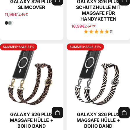
GALAXY S26 PLUS
GALAXY S26 PLUS
SLIMCOVER
SCHUTZHÜLLE MIT
MAGSAFE FÜR
11,99€
17,49€
Verkaufspreis
Normaler Preis
HANDYKETTEN
Schwarz
Transparent
18,99€
27,49€
Verkaufspreis
Normaler Preis
(1)
SUMMER-SALE 31%
SUMMER-SALE 31%
GALAXY S26 PLUS
GALAXY S26 PLUS
MAGSAFE HÜLLE +
MAGSAFE HÜLLE +
BOHO BAND
BOHO BAND