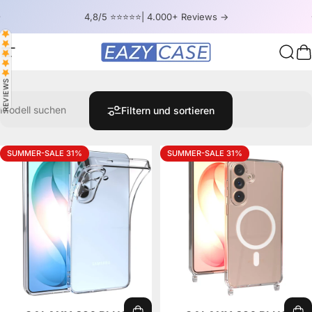
Direkt zum Inhalt
Pause Diashow
4,8/5 ⭐⭐⭐⭐⭐| 4.000+ Reviews ->
Seitennavigation
EAZY CASE
Such
W
REVIEWS
Modell suchen
Filtern und sortieren
SUMMER-SALE 31%
SUMMER-SALE 31%