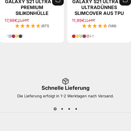
GALAXY S21 ULTRA 5G
GALAXY S21 ULTRA 5G
PREMIUM
ULTRADÜNNES
SILIKONHÜLLE
SLIMCOVER AUS TPU
17,99€
11,99€
25,99€
17,49€
Verkaufspreis
Normaler Preis
Verkaufspreis
Normaler Preis
(671)
(146)
Weiß
Lila
Beere
Gelb
Nachtblau
Rot
Gelb
Grün
Pink
Rosa
+1
Schnelle Lieferung
Die Lieferung erfolgt in 1-2 Werktagen nach Versand.