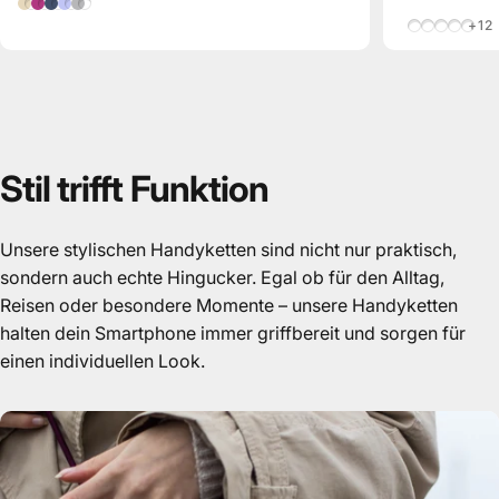
Gold
Pink
Blau
Lila
Silber
Beige/Blau
Hellblau/
Zebra/B
Beige
Oran
+12
Stil
trifft
Funktion
Unsere stylischen Handyketten sind nicht nur praktisch,
sondern auch echte Hingucker. Egal ob für den Alltag,
Reisen oder besondere Momente – unsere Handyketten
halten dein Smartphone immer griffbereit und sorgen für
einen individuellen Look.