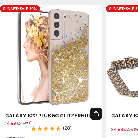
SUMMER-SALE 30%
SUMMER-SALE 3
GALAXY S22 PLUS 5G GLITZERHÜLLE
GALAXY S2
14,99€
21,49€
Verkaufspreis
Normaler Preis
(28)
24,99€
35,99
Verkaufspre
Normaler Pr