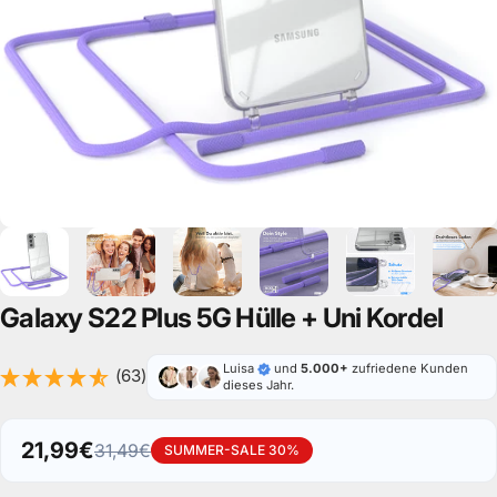
Galaxy
S22
Plus
5G
Hülle
+
Uni
Kordel
Luisa
und
5.000+
zufriedene Kunden
(63)
dieses Jahr.
21,99€
31,49€
SUMMER-SALE 30%
Verkaufspreis
Normaler Preis