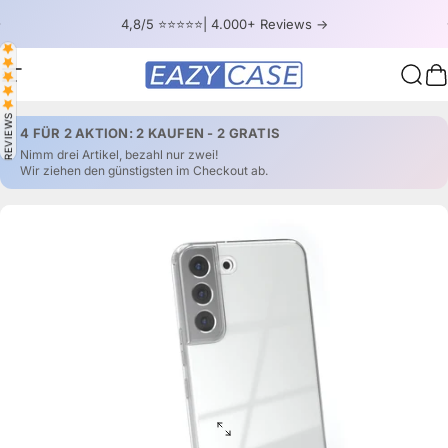
Direkt zum Inhalt
Pause Diashow
4,8/5 ⭐⭐⭐⭐⭐| 4.000+ Reviews ->
Seitennavigation
EAZY CASE
Such
W
REVIEWS
4 FÜR 2 AKTION: 2 KAUFEN - 2 GRATIS
Nimm drei Artikel, bezahl nur zwei!
Wir ziehen den günstigsten im Checkout ab.