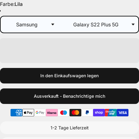
Farbe
Farbe:
Lila
Lila
Taupe
Beere
Blau
Grün
Schwarz
Koralle
In den Einkaufswagen legen
Ausverkauft - Benachrichtige mich
1-2 Tage Lieferzeit