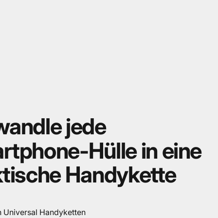
wandle
jede
rtphone-Hülle
in
eine
ktische
Handykette
n Universal Handyketten