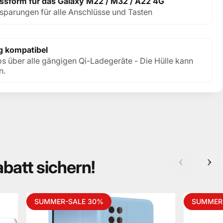
assform für das Galaxy M22 / M32 / A22 4G
sparungen für alle Anschlüsse und Tasten
g kompatibel
os über alle gängigen Qi-Ladegeräte - Die Hülle kann
n.
abatt
sichern!
SUMMER-SALE 30%
SUMMER