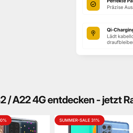
Perfekte P
Präzise Aus
Qi-Chargin
Lädt kabell
draufbleibe
2
/
A22
4G
entdecken
-
jetzt
R
30%
SUMMER-SALE 31%