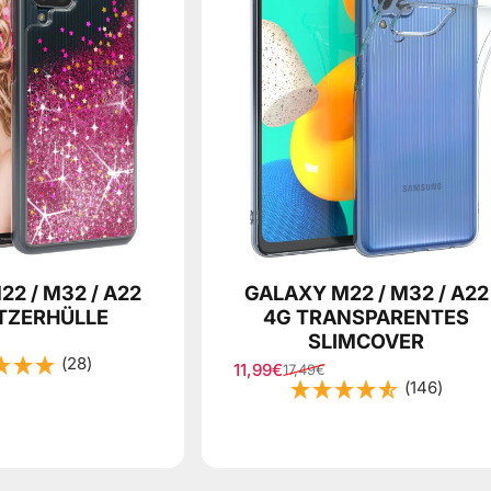
2 / M32 / A22
GALAXY M22 / M32 / A22
ITZERHÜLLE
4G TRANSPARENTES
SLIMCOVER
s
(28)
11,99€
17,49€
Verkaufspreis
Normaler Preis
(146)
d