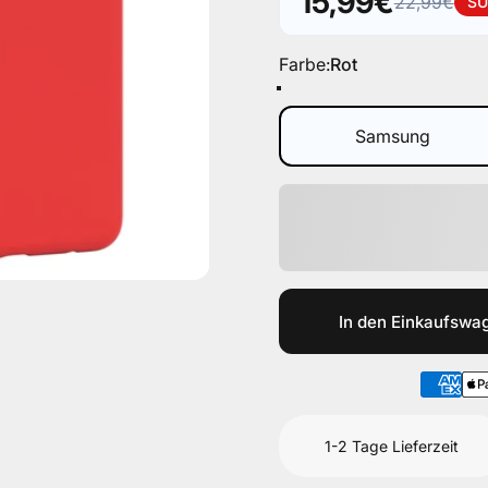
15,99€
22,99€
SU
Verkaufspreis
Normaler Preis
Farbe
Farbe:
Rot
Rot
Hell Rot
Gelb
Orange
Lila
In den Einkaufswa
1-2 Tage Lieferzeit