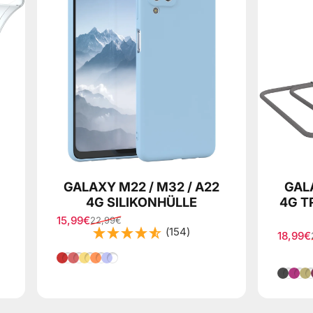
GALAXY M22 / M32 / A22
GALA
4G SILIKONHÜLLE
4G T
15,99€
22,99€
Verkaufspreis
Normaler Preis
(154)
18,99€
Verkau
Normal
Rot
Hell Rot
Gelb
Orange
Lila
Grau
Pin
R