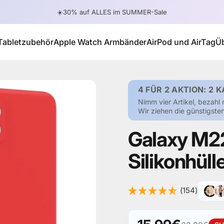
Pause Diashow
☀️30% auf ALLES im SUMMER-Sale
Tabletzubehör
Apple Watch Armbänder
AirPod und AirTag
Ü
Tabletzubehör
Apple Watch Armbänder
AirPod und AirTag
4 FÜR 2 AKTION: 2 K
Nimm vier Artikel, bezahl 
Wir ziehen die günstigst
Galaxy
M2
Silikonhüll
(154)