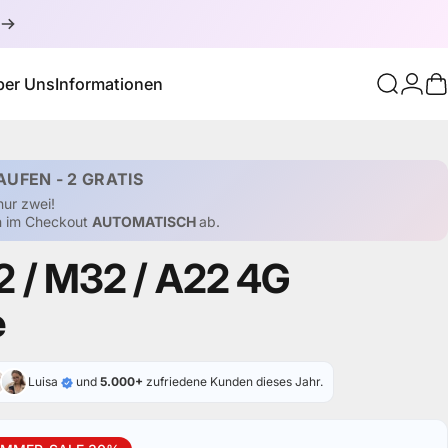
ber Uns
Informationen
Suche
Logi
W
Über Uns
Informationen
AUFEN - 2 GRATIS
nur zwei!
en im Checkout
AUTOMATISCH
ab.
2
/
M32
/
A22
4G
e
Luisa
und
5.000+
zufriedene Kunden dieses Jahr.