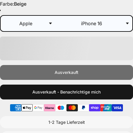
Farbe
Farbe:
Beige
Beige
Lila
Ausverkauft
Ausverkauft - Benachrichtige mich
1-2 Tage Lieferzeit