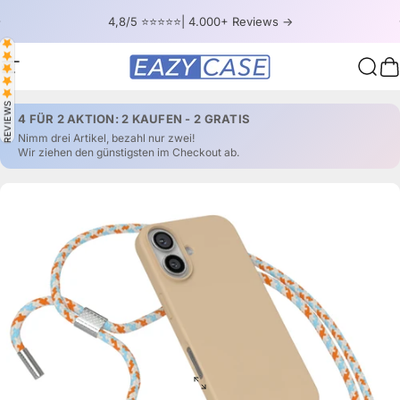
Direkt zum Inhalt
Pause Diashow
4,8/5 ⭐⭐⭐⭐⭐| 4.000+ Reviews ->
Seitennavigation
EAZY CASE
Such
W
REVIEWS
4 FÜR 2 AKTION: 2 KAUFEN - 2 GRATIS
Nimm drei Artikel, bezahl nur zwei!
Wir ziehen den günstigsten im Checkout ab.