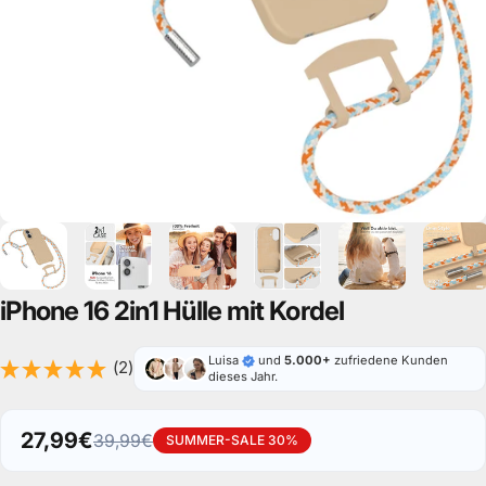
iPhone
16
2in1
Hülle
mit
Kordel
Luisa
und
5.000+
zufriedene Kunden
(2)
dieses Jahr.
27,99€
39,99€
SUMMER-SALE 30%
Verkaufspreis
Normaler Preis