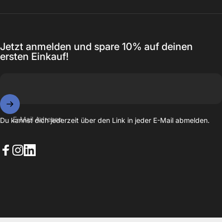
Jetzt anmelden und spare 10% auf deinen
ersten Einkauf!
E-Mail Adresse
Du kannst dich jederzeit über den Link in jeder E-Mail abmelden.
Facebook
Instagram
LinkedIn
© 2026 EAZY CASE. Powered by Shopify
Datenschutzerklärung
Widerrufsrecht
AGB
Versand
Kontaktinformationen
Impressum