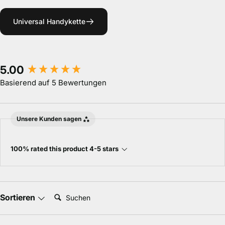
Universal Handykette
New content loaded
5.00
Basierend auf 5 Bewertungen
Unsere Kunden sagen
100% rated this product 4-5 stars
Suchen:
Sortieren