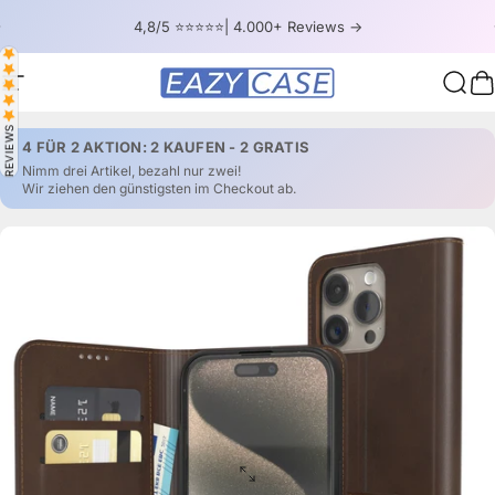
Direkt zum Inhalt
Pause Diashow
4,8/5 ⭐⭐⭐⭐⭐| 4.000+ Reviews ->
Seitennavigation
EAZY CASE
Such
W
REVIEWS
4 FÜR 2 AKTION: 2 KAUFEN - 2 GRATIS
Nimm drei Artikel, bezahl nur zwei!
Wir ziehen den günstigsten im Checkout ab.