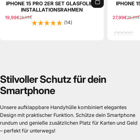
IPHONE 15 PRO 2ER SET GLASFOLIE +
IPHONE 1
INSTALLATIONSRAHMEN
19,99€
27,99€
28,99€
39,99€
Verkaufspreis
Normaler Preis
Verkaufspre
Normaler Pr
(14)
Beige/Brau
Grün/Bei
Hellbra
Leo/S
Beig
Stilvoller
Schutz
für
dein
Smartphone
Unsere aufklappbare Handyhülle kombiniert elegantes
Design mit praktischer Funktion. Schütze dein Smartphone
rundum und genieße zusätzlichen Platz für Karten und Geld
– perfekt für unterwegs!