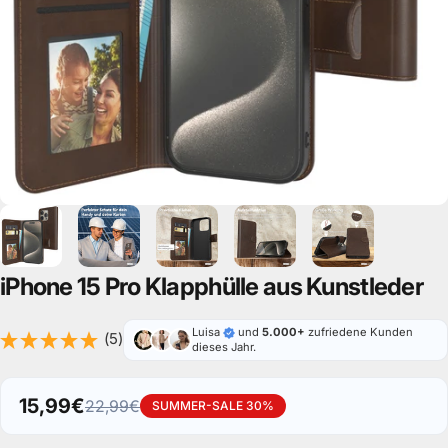
iPhone
15
Pro
Klapphülle
aus
Kunstleder
Luisa
und
5.000+
zufriedene Kunden
(5)
dieses Jahr.
15,99€
22,99€
SUMMER-SALE 30%
Verkaufspreis
Normaler Preis