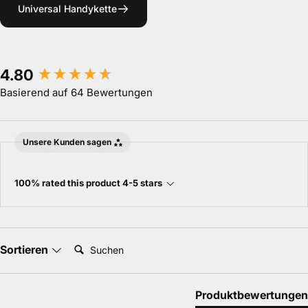
Universal Handykette
New content loaded
4.80
Basierend auf 64 Bewertungen
Unsere Kunden sagen
100% rated this product 4-5 stars
Suchen:
Sortieren
Produktbewertungen