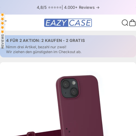
Direkt zum Inhalt
Pause Diashow
4,8/5 ⭐⭐⭐⭐⭐| 4.000+ Reviews ->
Seitennavigation
EAZY CASE
Such
W
REVIEWS
4 FÜR 2 AKTION: 2 KAUFEN - 2 GRATIS
Nimm drei Artikel, bezahl nur zwei!
Wir ziehen den günstigsten im Checkout ab.