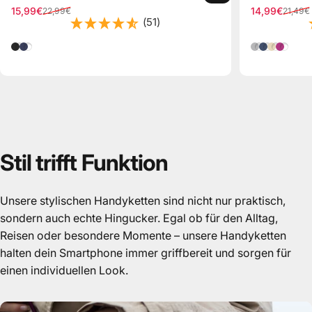
15,99€
14,99€
22,99€
21,49€
Verkaufspreis
Normaler Preis
Verkaufspre
Normaler Pr
(51)
Schwarz
Nacht Blau
Silber
Blau
Gold
Pink
Stil
trifft
Funktion
Unsere stylischen Handyketten sind nicht nur praktisch,
sondern auch echte Hingucker. Egal ob für den Alltag,
Reisen oder besondere Momente – unsere Handyketten
halten dein Smartphone immer griffbereit und sorgen für
einen individuellen Look.