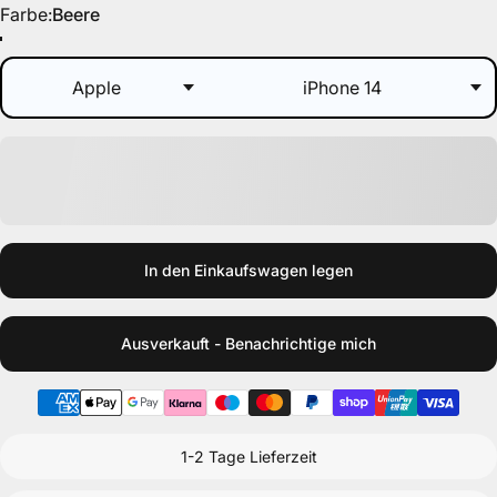
Farbe
Farbe:
Beere
Beere
Grün
Lila
Blau
In den Einkaufswagen legen
Ausverkauft - Benachrichtige mich
1-2 Tage Lieferzeit