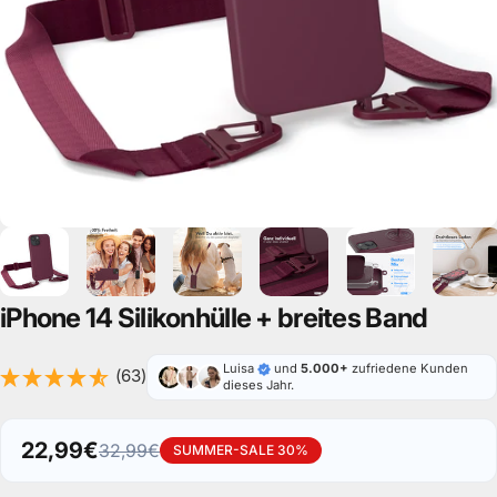
iPhone
14
Silikonhülle
+
breites
Band
Luisa
und
5.000+
zufriedene Kunden
(63)
dieses Jahr.
22,99€
32,99€
SUMMER-SALE 30%
Verkaufspreis
Normaler Preis