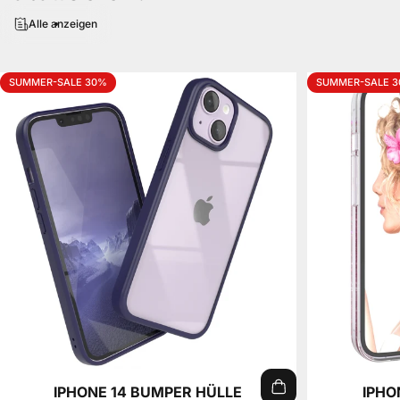
Alle anzeigen
SUMMER-SALE 30%
SUMMER-SALE 
IPHONE 14 BUMPER HÜLLE
IPHO