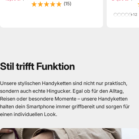
Verkaufspreis
Normaler Preis
Verkaufspre
Normaler Pr
(15)
Zebra/Bei
Leo/Sch
Beige/B
Hellb
Pink
+12
Stil
trifft
Funktion
Unsere stylischen Handyketten sind nicht nur praktisch,
sondern auch echte Hingucker. Egal ob für den Alltag,
Reisen oder besondere Momente – unsere Handyketten
halten dein Smartphone immer griffbereit und sorgen für
einen individuellen Look.