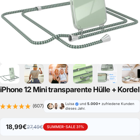
iPhone
12
Mini
transparente
Hülle
+
Kordel
Luisa
und
5.000+
zufriedene Kunden
(607)
dieses Jahr.
18,99€
27,49€
SUMMER-SALE 31%
Verkaufspreis
Normaler Preis