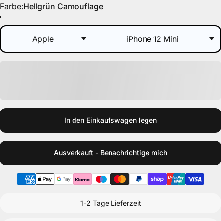
Farbe
Farbe:
Hellgrün Camouflage
Hellgrün Camouflage
Schwarz Clips Rose
Altrosa
Taupe Camouflage
Grau/Schwarz Clips Schwarz
Schwarz Clips Schwarz
Grün Clips Schwarz
Taupe Clips Schwarz
Grau/Weiß
Blau Clips Schwarz
In den Einkaufswagen legen
Ausverkauft - Benachrichtige mich
1-2 Tage Lieferzeit