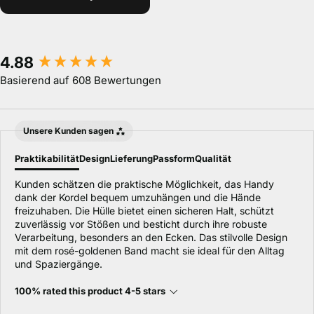
New content loaded
4.88
Basierend auf 608 Bewertungen
Unsere Kunden sagen
Praktikabilität
Design
Lieferung
Passform
Qualität
Kunden schätzen die praktische Möglichkeit, das Handy
dank der Kordel bequem umzuhängen und die Hände
freizuhaben. Die Hülle bietet einen sicheren Halt, schützt
zuverlässig vor Stößen und besticht durch ihre robuste
Verarbeitung, besonders an den Ecken. Das stilvolle Design
mit dem rosé-goldenen Band macht sie ideal für den Alltag
und Spaziergänge.
100% rated this product 4-5 stars