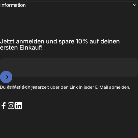
Information
Jetzt anmelden und spare 10% auf deinen
ersten Einkauf!
E-Mail Adresse
Du kannst dich jederzeit über den Link in jeder E-Mail abmelden.
Facebook
Instagram
LinkedIn
© 2026 EAZY CASE. Powered by Shopify
Datenschutzerklärung
Widerrufsrecht
AGB
Versand
Kontaktinformationen
Impressum