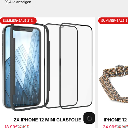
Alle anzeigen
SUMMER-SALE 31%
SUMMER-SALE 3
2X IPHONE 12 MINI GLASFOLIE
IPHONE 12
18,99€
24,99€
27,49€
35,99