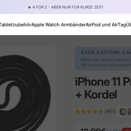
Pause Diashow
🔥 4 FÜR 2 - ABER NUR FÜR KURZE ZEIT!
Tabletzubehör
Apple Watch Armbänder
AirPod und AirTag
Ü
Tabletzubehör
Apple Watch Armbänder
AirPod und AirTag
4 FÜR 2 AKTION: 2 K
Nimm vier Artikel, bezahl 
Wir ziehen die günstigst
iPhone
11
P
+
Kordel
(607)