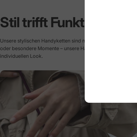
Stil
trifft
Funktion
Unsere stylischen Handyketten sind nicht nur praktisch, sond
oder besondere Momente – unsere Handyketten halten dein S
individuellen Look.