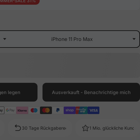
MMER-SALE 31%
rn)
arz
gen legen
Ausverkauft - Benachrichtige mich
30 Tage Rückgaberecht
1 Mio. glückliche Kunde