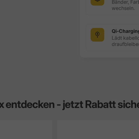
Bänder, Far
wechseln.
Qi-Chargin
Lädt kabell
draufbleibe
x
entdecken
-
jetzt
Rabatt
sich