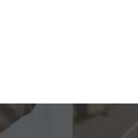
ern auch echte Hingucker. Egal ob für den Alltag, Reisen
martphone immer griffbereit und sorgen für einen