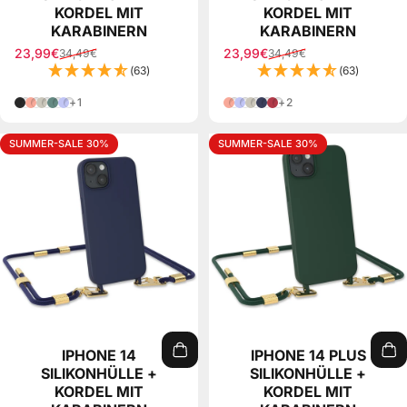
KORDEL MIT
KORDEL MIT
KARABINERN
KARABINERN
23,99€
23,99€
34,49€
34,49€
Verkaufspreis
Normaler Preis
Verkaufspreis
Normaler Preis
(63)
(63)
Schwarz
Koralle
Taupe
Pinien Grün
Lila
Koralle
Lila
Taupe
Nacht Blau
Beere
+1
+2
SUMMER-SALE 30%
SUMMER-SALE 30%
IPHONE 14
IPHONE 14 PLUS
SILIKONHÜLLE +
SILIKONHÜLLE +
KORDEL MIT
KORDEL MIT