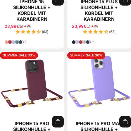
IPHONE 15
IPHONE 15 PLUS
SILIKONHÜLLE +
SILIKONHÜLLE +
KORDEL MIT
KORDEL MIT
KARABINERN
KARABINERN
23,99€
23,99€
34,49€
34,49€
Verkaufspreis
Normaler Preis
Verkaufspreis
Normaler Preis
(63)
(63)
Koralle
Beere
Lila
Pinien Grün
Nacht Blau
Schwarz
Lila
Beere
Taupe
Nacht Blau
+1
+2
SUMMER-SALE 30%
SUMMER-SALE 30%
IPHONE 15 PRO
IPHONE 15 PRO MAX
SILIKONHÜLLE +
SILIKONHÜLLE +