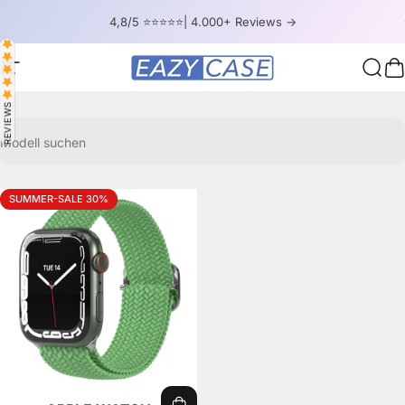
Direkt zum Inhalt
Pause Diashow
4,8/5 ⭐⭐⭐⭐⭐| 4.000+ Reviews ->
Seitennavigation
EAZY CASE
Such
W
REVIEWS
Modell suchen
SUMMER-SALE 30%