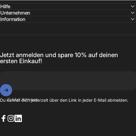
Hilfe
Unternehmen
Information
Jetzt anmelden und spare 10% auf deinen
ersten Einkauf!
E-Mail Adresse
Du kannst dich jederzeit über den Link in jeder E-Mail abmelden.
Facebook
Instagram
LinkedIn