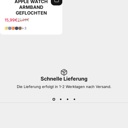
APPLE WATCH
ARMBAND
GEFLOCHTEN
15,99€
22,99€
Verkaufspreis
Normaler Preis
Gelb
Eisblau
Orange
Blau
Braun
+3
Schnelle Lieferung
Die Lieferung erfolgt in 1-2 Werktagen nach Versand.