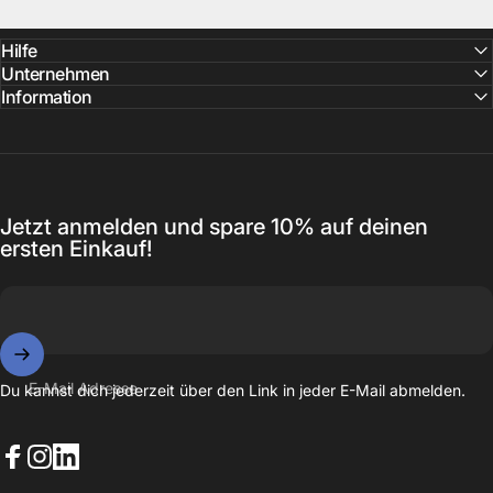
Hilfe
Unternehmen
Information
Jetzt anmelden und spare 10% auf deinen
ersten Einkauf!
E-Mail Adresse
Du kannst dich jederzeit über den Link in jeder E-Mail abmelden.
Facebook
Instagram
LinkedIn