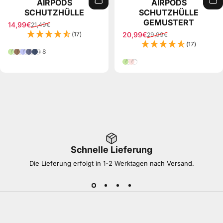
AIRPODS
AIRPODS
SCHUTZHÜLLE
SCHUTZHÜLLE
GEMUSTERT
14,99€
21,49€
Verkaufspreis
Normaler Preis
(17)
20,99€
29,99€
Verkaufspreis
Normaler Preis
(17)
Grün
Braun
Lila
Stahl Blau
Blau
+8
Grün
Rose Gold
Schnelle Lieferung
Die Lieferung erfolgt in 1-2 Werktagen nach Versand.