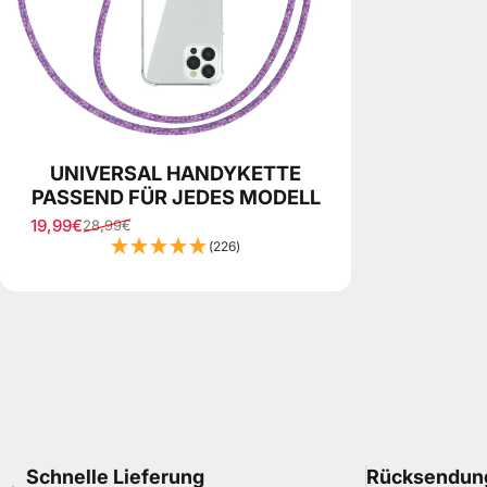
UNIVERSAL HANDYKETTE
PASSEND FÜR JEDES MODELL
19,99€
28,99€
Sale price
Regular price
(226)
Schnelle Lieferung
Rücksendun