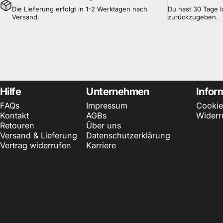
Die Lieferung erfolgt in 1-2 Werktagen nach
Du hast 30 Tage l
Versand.
zurückzugeben.
Hilfe
Unternehmen
Infor
FAQs
Impressum
Cookie
Kontakt
AGBs
Widerr
Retouren
Über uns
Versand & Lieferung
Datenschutzerklärung
Vertrag widerrufen
Karriere