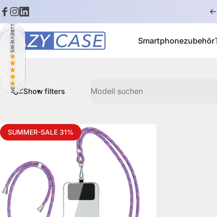
Skip to content
Facebook
Instagram
LinkedIn
NEWSLETTER: 10% RABATT
REVIEWS
Smartphonezubehör
EAZY CASE
Smartphonezubehör
Modell suchen
Show filters
SUMMER-SALE 31%