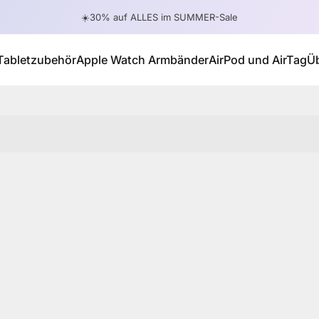
Pause slideshow
☀️30% auf ALLES im SUMMER-Sale
Tabletzubehör
Apple Watch Armbänder
AirPod und AirTag
Ü
Tabletzubehör
Apple Watch Armbänder
AirPod und AirTag