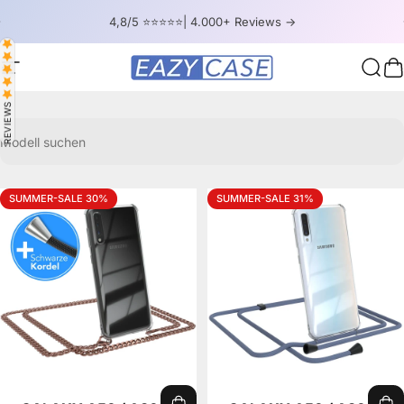
Skip to content
Pause slideshow
4,8/5 ⭐⭐⭐⭐⭐| 4.000+ Reviews ->
Site navigation
EAZY CASE
Sear
C
REVIEWS
Modell suchen
SUMMER-SALE 30%
SUMMER-SALE 31%