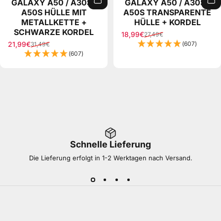
GALAXY A50 / A30S /
GALAXY A50 / A30S /
A50S HÜLLE MIT
A50S TRANSPARENTE
METALLKETTE +
HÜLLE + KORDEL
SCHWARZE KORDEL
18,99€
27,49€
Sale price
Regular price
21,99€
(607)
31,49€
Sale price
Regular price
(607)
Schnelle Lieferung
Die Lieferung erfolgt in 1-2 Werktagen nach Versand.