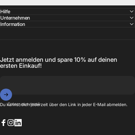
Hilfe
Unternehmen
Information
Jetzt anmelden und spare 10% auf deinen
ersten Einkauf!
Enter your email
Du kannst dich jederzeit über den Link in jeder E-Mail abmelden.
Facebook
Instagram
LinkedIn