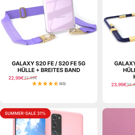
GALAXY S20 FE / S20 FE 5G
GALAXY 
HÜLLE + BREITES BAND
HÜL
22,99€
32,99€
Sale price
Regular price
(63)
23,99€
34,
Sale price
Regular pr
SUMMER-SALE 31%