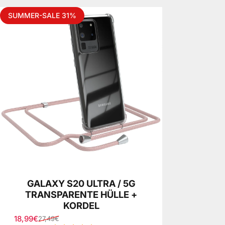
SUMMER-SALE 31%
GALAXY S20 ULTRA / 5G
TRANSPARENTE HÜLLE +
KORDEL
18,99€
27,49€
Sale price
Regular price