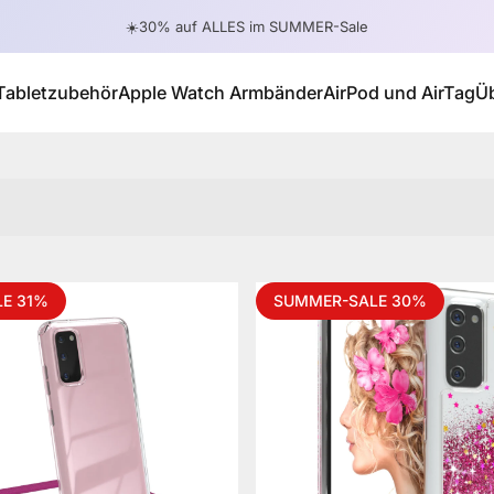
Pause slideshow
☀️30% auf ALLES im SUMMER-Sale
Tabletzubehör
Apple Watch Armbänder
AirPod und AirTag
Ü
Tabletzubehör
Apple Watch Armbänder
AirPod und AirTag
E 31%
SUMMER-SALE 30%