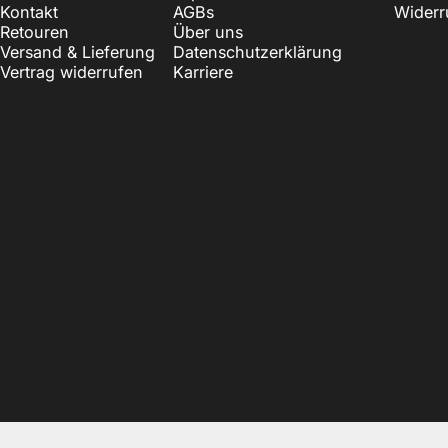
Kontakt
AGBs
Widerr
Retouren
Über uns
Versand & Lieferung
Datenschutzerklärung
Vertrag widerrufen
Karriere
© 2026 EAZY CASE. Powered by Shopify
Privacy policy
Refund policy
Terms of service
Shipping policy
Contact information
Lega