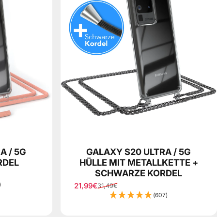
A / 5G
GALAXY S20 ULTRA / 5G
RDEL
HÜLLE MIT METALLKETTE +
SCHWARZE KORDEL
)
21,99€
31,49€
Sale price
Regular price
(607)