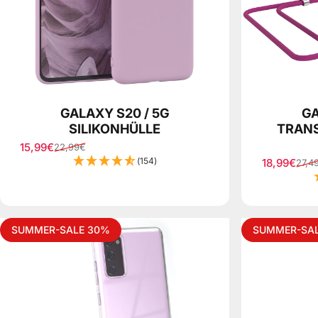
GALAXY S20 / 5G
GA
SILIKONHÜLLE
TRANS
15,99€
22,99€
Sale price
Regular price
(154)
18,99€
27,4
Sale price
Regular pr
SUMMER-SALE 30%
SUMMER-SA