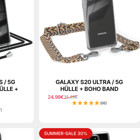
 / 5G
GALAXY S20 ULTRA / 5G
ÜLLE +
HÜLLE + BOHO BAND
24,99€
35,99€
Sale price
Regular price
(66)
7)
SUMMER-SALE 30%