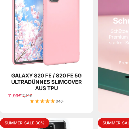
Schu
Schütze 
Premium S
starker 
Prem
GALAXY S20 FE / S20 FE 5G
ULTRADÜNNES SLIMCOVER
AUS TPU
11,99€
17,49€
Sale price
Regular price
(146)
SUMMER-SALE 30%
SUMMER-SA