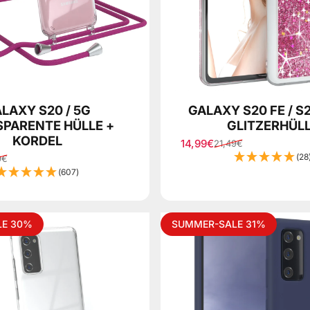
LAXY S20 / 5G
GALAXY S20 FE / S2
PARENTE HÜLLE +
GLITZERHÜL
KORDEL
14,99€
21,49€
Sale price
Regular price
(28
9€
ice
(607)
LE 30%
SUMMER-SALE 31%