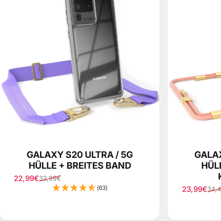
GALAXY S20 ULTRA / 5G
GALAX
HÜLLE + BREITES BAND
HÜL
22,99€
32,99€
Sale price
Regular price
(63)
23,99€
34,
Sale price
Regular pr