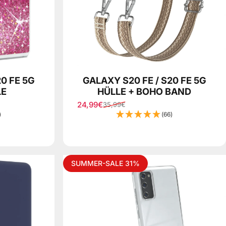
0 FE 5G
GALAXY S20 FE / S20 FE 5G
LE
HÜLLE + BOHO BAND
24,99€
35,99€
Sale price
Regular price
)
(66)
SUMMER-SALE 31%