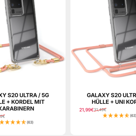
Y S20 ULTRA / 5G
GALAXY S20 ULTR
LE + KORDEL MIT
HÜLLE + UNI KO
KARABINERN
21,99€
31,49€
Sale price
Regular price
(63
49€
ice
(63)