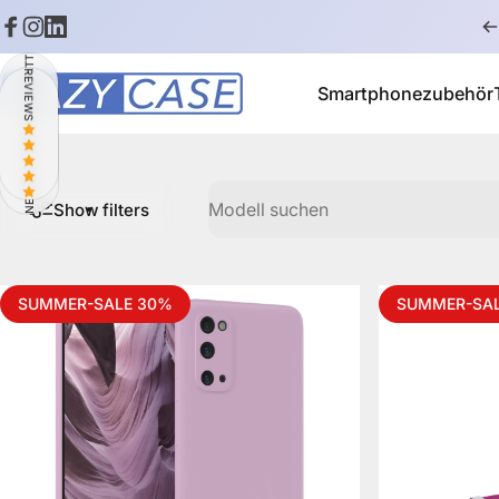
Skip to content
Facebook
Instagram
LinkedIn
NEWSLETTER: 10% RABATT
REVIEWS
Smartphonezubehör
EAZY CASE
Smartphonezubehör
Modell suchen
Show filters
SUMMER-SALE 30%
SUMMER-SAL