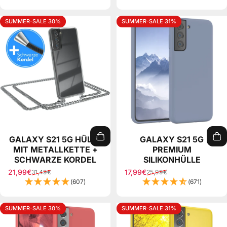
SUMMER-SALE 30%
SUMMER-SALE 31%
GALAXY S21 5G HÜLLE
GALAXY S21 5G
MIT METALLKETTE +
PREMIUM
SCHWARZE KORDEL
SILIKONHÜLLE
21,99€
17,99€
31,49€
25,99€
Sale price
Regular price
Sale price
Regular price
(607)
(671)
SUMMER-SALE 30%
SUMMER-SALE 31%