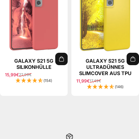
GALAXY S21 5G
GALAXY S21 5G
SILIKONHÜLLE
ULTRADÜNNES
SLIMCOVER AUS TPU
15,99€
22,99€
Sale price
Regular price
(154)
11,99€
17,49€
Sale price
Regular price
(146)