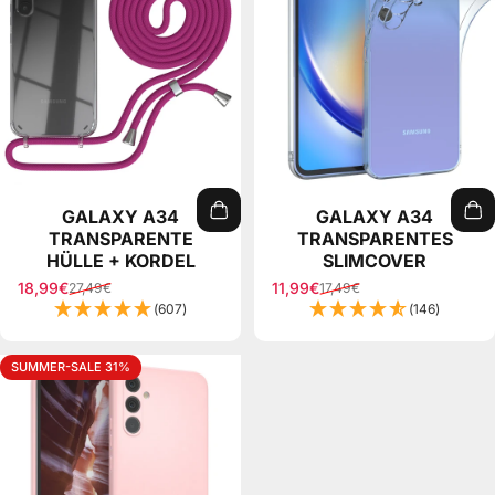
GALAXY A34
GALAXY A34
TRANSPARENTE
TRANSPARENTES
HÜLLE + KORDEL
SLIMCOVER
18,99€
11,99€
27,49€
17,49€
Sale price
Regular price
Sale price
Regular price
(607)
(146)
SUMMER-SALE 31%