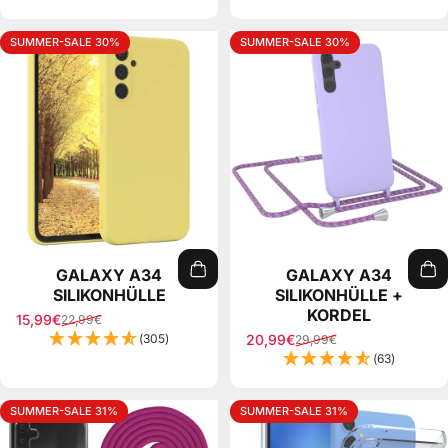
SUMMER-SALE 30%
SUMMER-SALE 30%
GALAXY A34
GALAXY A34
SILIKONHÜLLE
SILIKONHÜLLE +
KORDEL
15,99€
22,99€
Sale price
Regular price
(305)
20,99€
29,99€
Sale price
Regular price
(63)
SUMMER-SALE 31%
SUMMER-SALE 31%