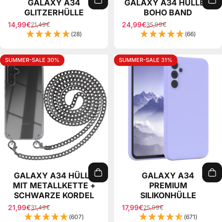
GALAXY A34
GALAXY A34 HÜLLE +
GLITZERHÜLLE
BOHO BAND
14,99€
24,99€
21,49€
35,99€
Sale price
Regular price
Sale price
Regular price
(28)
(66)
SUMMER-SALE 30%
SUMMER-SALE 31%
GALAXY A34 HÜLLE
GALAXY A34
MIT METALLKETTE +
PREMIUM
SCHWARZE KORDEL
SILIKONHÜLLE
21,99€
17,99€
31,49€
25,99€
Sale price
Regular price
Sale price
Regular price
(607)
(671)