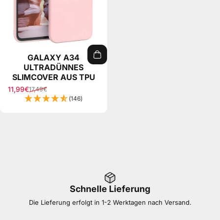
GALAXY A34
ULTRADÜNNES
SLIMCOVER AUS TPU
11,99€
17,49€
Sale price
Regular price
(146)
Schnelle Lieferung
Die Lieferung erfolgt in 1-2 Werktagen nach Versand.