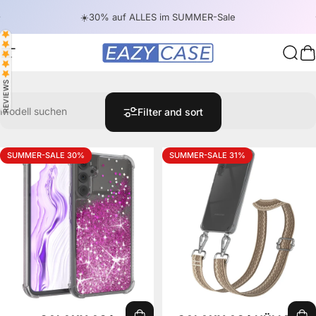
Skip to content
Pause slideshow
☀️30% auf ALLES im SUMMER-Sale
Site navigation
EAZY CASE
Sear
C
REVIEWS
Modell suchen
Filter and sort
SUMMER-SALE 30%
SUMMER-SALE 31%