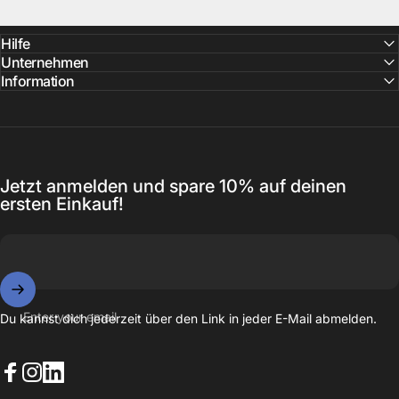
Hilfe
Unternehmen
Information
Jetzt anmelden und spare 10% auf deinen
ersten Einkauf!
Enter your email
Du kannst dich jederzeit über den Link in jeder E-Mail abmelden.
Facebook
Instagram
LinkedIn