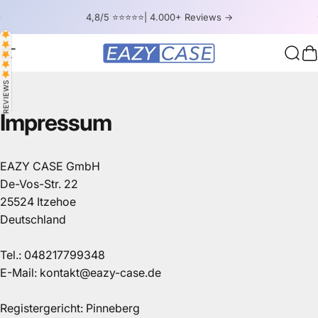
Skip to content
Pause slideshow
4,8/5 ⭐⭐⭐⭐⭐| 4.000+ Reviews ->
Site navigation
EAZY CASE
Sear
C
REVIEWS
Impressum
EAZY CASE GmbH
De-Vos-Str. 22
25524 Itzehoe
Deutschland
Tel.: 048217799348
E-Mail: kontakt@eazy-case.de
Registergericht: Pinneberg