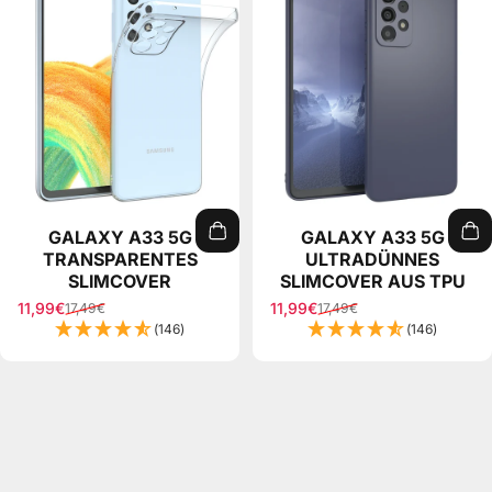
GALAXY A33 5G
GALAXY A33 5G
TRANSPARENTES
ULTRADÜNNES
SLIMCOVER
SLIMCOVER AUS TPU
11,99€
11,99€
17,49€
17,49€
Sale price
Regular price
Sale price
Regular price
(146)
(146)