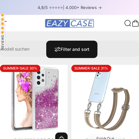
Skip to content
Pause slideshow
4,8/5 ⭐⭐⭐⭐⭐| 4.000+ Reviews ->
Site navigation
EAZY CASE
Sear
C
REVIEWS
Modell suchen
Filter and sort
SUMMER-SALE 30%
SUMMER-SALE 31%
Sold Out