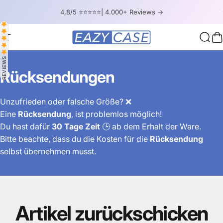
Skip to content
Pause slideshow
4,8/5 ⭐⭐⭐⭐⭐| 4.000+ Reviews ->
Site navigation
EAZY CASE
Sear
C
REVIEWS
Rücksendungen
Unzufrieden oder falsche Größe? ❌
Eine
Rücksendung
, ist problemlos möglich!
Du hast dafür
30 Tage Zeit
🕒 ab dem Erhalt der Ware.
Bitte beachte, dass du die Kosten für die
Rücksendung
selbst übernehmen musst.
Artikel
zurückschicken