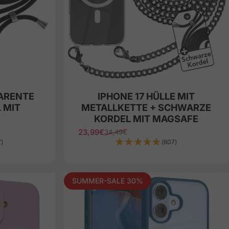
PARENTE
IPHONE 17 HÜLLE MIT
 MIT
METALLKETTE + SCHWARZE
KORDEL MIT MAGSAFE
23,99€
34,49€
Sale price
Regular price
7)
(607)
SUMMER-SALE 30%