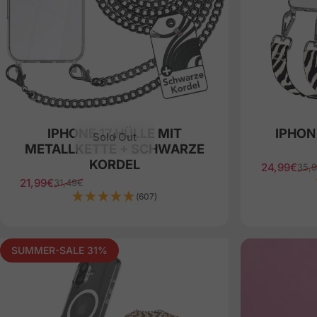
IPHONE 17 HÜLLE MIT
IPHON
Sold Out
METALLKETTE + SCHWARZE
KORDEL
24,99€
35,
Sale price
Regular pr
21,99€
31,49€
Sale price
Regular price
(607)
SUMMER-SALE 31%