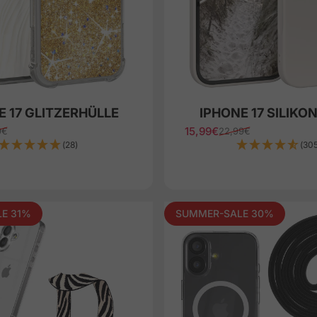
E 17 GLITZERHÜLLE
IPHONE 17 SILIKO
15,99€
9€
22,99€
ice
Sale price
Regular price
(28)
(30
E 31%
SUMMER-SALE 30%