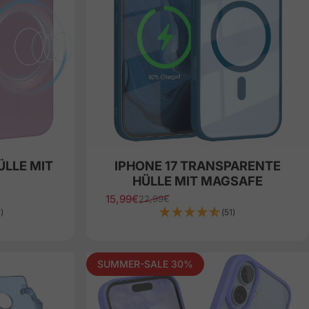
ÜLLE MIT
IPHONE 17 TRANSPARENTE
HÜLLE MIT MAGSAFE
15,99€
22,99€
Sale price
Regular price
)
(51)
SUMMER-SALE 30%