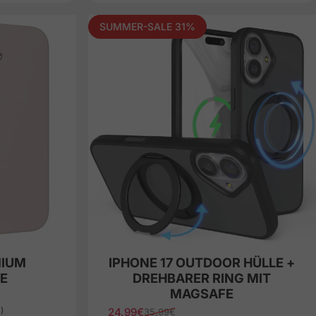
SUMMER-SALE 31%
MIUM
IPHONE 17 OUTDOOR HÜLLE +
E
DREHBARER RING MIT
MAGSAFE
)
24,99€
35,99€