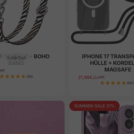
E 17 HÜLLE + BOHO
IPHONE 17 TRANS
Sold Out
BAND
HÜLLE + KORDEL
MAGSAFE
99€
ice
(66)
21,99€
31,49€
Sale price
Regular price
(60
SUMMER-SALE 31%