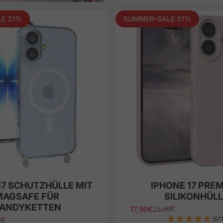
E 31%
SUMMER-SALE 31%
17 SCHUTZHÜLLE MIT
IPHONE 17 PRE
MAGSAFE FÜR
SILIKONHÜLL
ANDYKETTEN
17,99€
25,99€
Sale price
Regular price
(671
9€