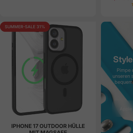
Sale price
Regular pr
SUMMER-SALE 31%
Style
Pimpe 
unseren 
bequem, 
Apple
IPHONE 17 OUTDOOR HÜLLE
MIT MAGSAFE