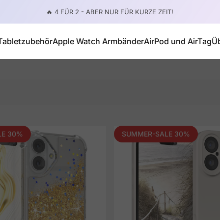
Pause slideshow
4,8/5 ⭐⭐⭐⭐⭐| 4.000+ Reviews ->
Tabletzubehör
Apple Watch Armbänder
AirPod und AirTag
Ü
Tabletzubehör
Apple Watch Armbänder
AirPod und AirTag
LE 30%
SUMMER-SALE 30%