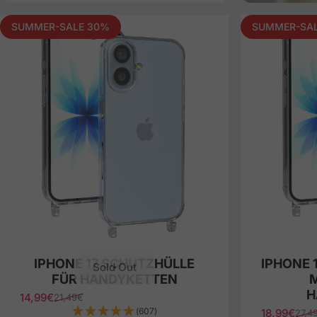
SUMMER-SALE 30%
SUMMER-SAL
IPHONE 17 SCHUTZHÜLLE
IPHONE 
Sold Out
FÜR HANDYKETTEN
H
14,99€
21,49€
Sale price
Regular price
(607)
18,99€
27,4