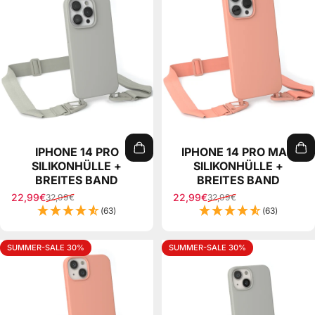
IPHONE 14 PRO
IPHONE 14 PRO MAX
SILIKONHÜLLE +
SILIKONHÜLLE +
BREITES BAND
BREITES BAND
22,99€
22,99€
32,99€
32,99€
Sale price
Regular price
Sale price
Regular price
(63)
(63)
SUMMER-SALE 30%
SUMMER-SALE 30%