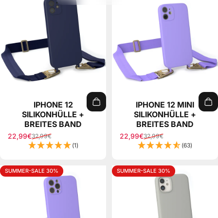
IPHONE 12
IPHONE 12 MINI
SILIKONHÜLLE +
SILIKONHÜLLE +
BREITES BAND
BREITES BAND
22,99€
22,99€
32,99€
32,99€
Sale price
Regular price
Sale price
Regular price
(1)
(63)
SUMMER-SALE 30%
SUMMER-SALE 30%