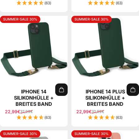
(63)
(63)
SUMMER-SALE 30%
SUMMER-SALE 30%
IPHONE 14
IPHONE 14 PLUS
SILIKONHÜLLE +
SILIKONHÜLLE +
BREITES BAND
BREITES BAND
22,99€
22,99€
32,99€
32,99€
Sale price
Regular price
Sale price
Regular price
(63)
(63)
SUMMER-SALE 30%
SUMMER-SALE 30%