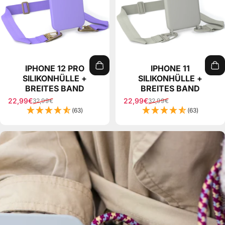
IPHONE 12 PRO
IPHONE 11
SILIKONHÜLLE +
SILIKONHÜLLE +
BREITES BAND
BREITES BAND
22,99€
22,99€
32,99€
32,99€
Sale price
Regular price
Sale price
Regular price
(63)
(63)