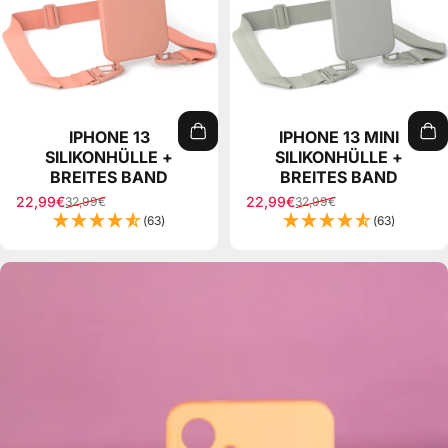
IPHONE 13
IPHONE 13 MINI
SILIKONHÜLLE +
SILIKONHÜLLE +
BREITES BAND
BREITES BAND
22,99€
22,99€
32,99€
32,99€
Sale price
Regular price
Sale price
Regular price
(63)
(63)