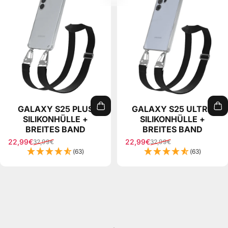
GALAXY S25 PLUS
GALAXY S25 ULTRA
SILIKONHÜLLE +
SILIKONHÜLLE +
BREITES BAND
BREITES BAND
22,99€
22,99€
32,99€
32,99€
Sale price
Regular price
Sale price
Regular price
(63)
(63)