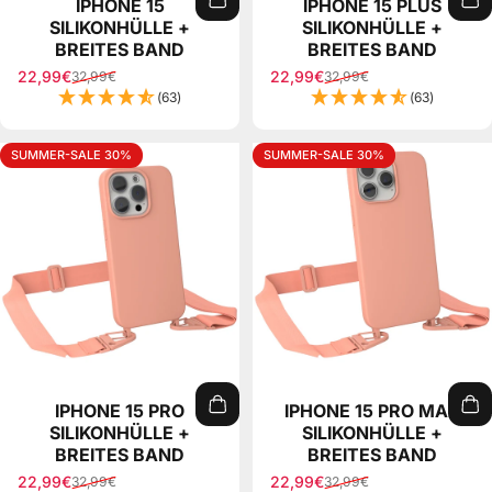
IPHONE 15
IPHONE 15 PLUS
SILIKONHÜLLE +
SILIKONHÜLLE +
BREITES BAND
BREITES BAND
22,99€
22,99€
32,99€
32,99€
Sale price
Regular price
Sale price
Regular price
(63)
(63)
SUMMER-SALE 30%
SUMMER-SALE 30%
IPHONE 15 PRO
IPHONE 15 PRO MAX
SILIKONHÜLLE +
SILIKONHÜLLE +
BREITES BAND
BREITES BAND
22,99€
22,99€
32,99€
32,99€
Sale price
Regular price
Sale price
Regular price