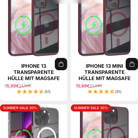
IPHONE 13
IPHONE 13 MINI
TRANSPARENTE
TRANSPARENTE
HÜLLE MIT MAGSAFE
HÜLLE MIT MAGSAFE
15,99€
15,99€
22,99€
22,99€
Sale price
Regular price
Sale price
Regular price
(51)
(51)
SUMMER-SALE 30%
SUMMER-SALE 30%