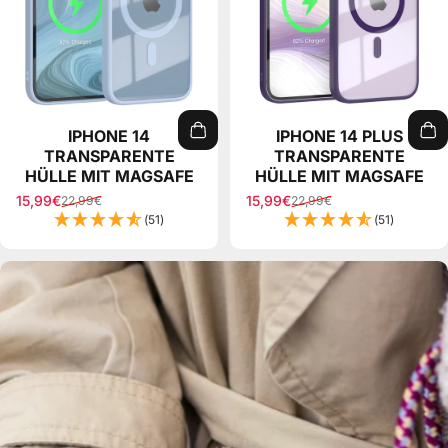
IPHONE 14
IPHONE 14 PLUS
TRANSPARENTE
TRANSPARENTE
HÜLLE MIT MAGSAFE
HÜLLE MIT MAGSAFE
15,99€
15,99€
22,99€
22,99€
Sale price
Regular price
Sale price
Regular price
(51)
(51)