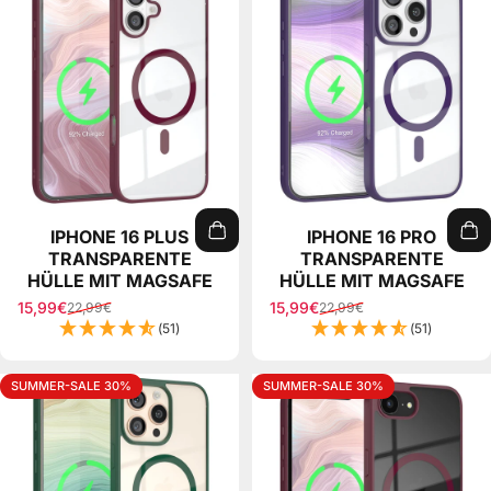
IPHONE 16 PLUS
IPHONE 16 PRO
TRANSPARENTE
TRANSPARENTE
HÜLLE MIT MAGSAFE
HÜLLE MIT MAGSAFE
15,99€
15,99€
22,99€
22,99€
Sale price
Regular price
Sale price
Regular price
(51)
(51)
SUMMER-SALE 30%
SUMMER-SALE 30%