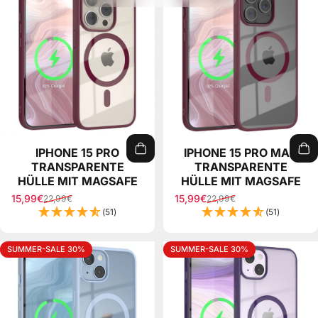
IPHONE 15 PRO
IPHONE 15 PRO MAX
TRANSPARENTE
TRANSPARENTE
HÜLLE MIT MAGSAFE
HÜLLE MIT MAGSAFE
15,99€
15,99€
22,99€
22,99€
Sale price
Regular price
Sale price
Regular price
(51)
(51)
SUMMER-SALE 30%
SUMMER-SALE 30%