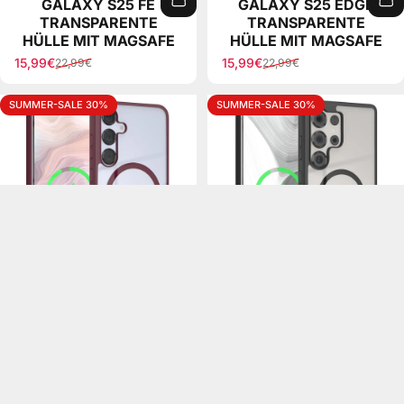
GALAXY S25 PLUS
GALAXY S25 ULTRA
TRANSPARENTE
TRANSPARENTE
HÜLLE MIT MAGSAFE
HÜLLE MIT MAGSAFE
15,99€
15,99€
22,99€
22,99€
Sale price
Regular price
Sale price
Regular price
SUMMER-SALE 30%
SUMMER-SALE 30%