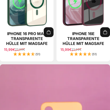
IPHONE 16 PRO MAX
IPHONE 16E
TRANSPARENTE
TRANSPARENTE
HÜLLE MIT MAGSAFE
HÜLLE MIT MAGSAFE
15,99€
15,99€
22,99€
22,99€
Sale price
Regular price
Sale price
Regular price
(51)
(51)