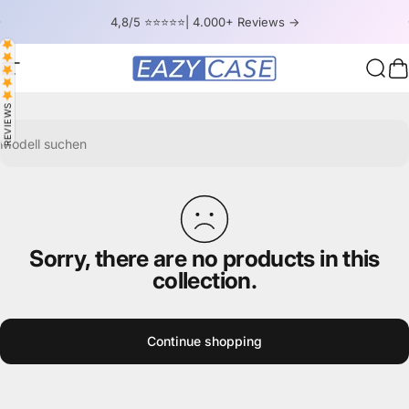
Skip to content
Pause slideshow
4,8/5 ⭐⭐⭐⭐⭐| 4.000+ Reviews ->
Site navigation
EAZY CASE
Sear
C
REVIEWS
Modell suchen
Sorry, there are no products in this
collection.
Continue shopping