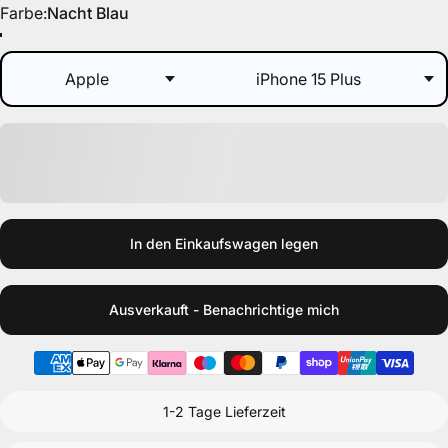
Farbe
Farbe:
Nacht Blau
Nacht Blau
Lila
Taupe
Schwarz
Koralle
Pinien Grün
Beere
In den Einkaufswagen legen
Ausverkauft - Benachrichtige mich
1-2 Tage Lieferzeit