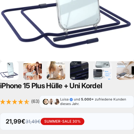
iPhone
15
Plus
Hülle
+
Uni
Kordel
Luisa
und
5.000+
zufriedene Kunden
(63)
dieses Jahr.
21,99€
31,49€
SUMMER-SALE 30%
Verkaufspreis
Normaler Preis