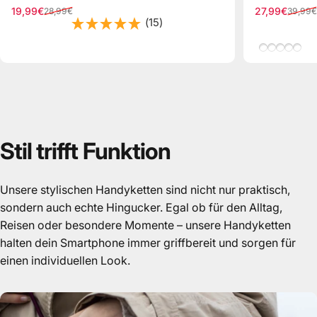
19,99€
27,99€
28,99€
39,99€
Verkaufspreis
Normaler Preis
Verkaufspre
Normaler Pr
(15)
Leo/Schwa
Grün/Bei
Beige/B
Hellb
Beig
Stil
trifft
Funktion
Unsere stylischen Handyketten sind nicht nur praktisch,
sondern auch echte Hingucker. Egal ob für den Alltag,
Reisen oder besondere Momente – unsere Handyketten
halten dein Smartphone immer griffbereit und sorgen für
einen individuellen Look.