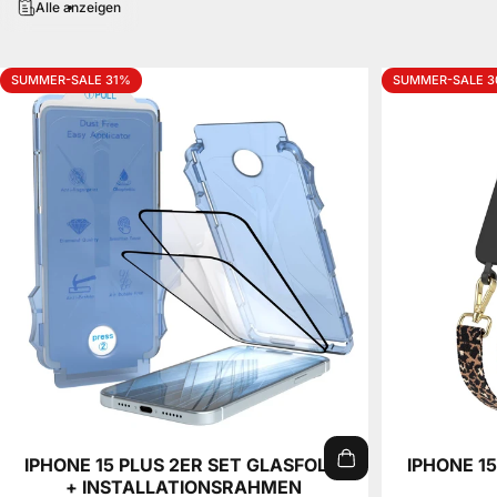
Alle anzeigen
SUMMER-SALE 31%
SUMMER-SALE 
IPHONE 15 PLUS 2ER SET GLASFOLIE
IPHONE 15
+ INSTALLATIONSRAHMEN