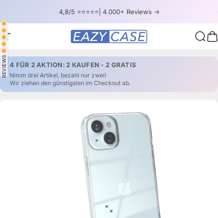
Direkt zum Inhalt
Pause Diashow
4,8/5 ⭐⭐⭐⭐⭐| 4.000+ Reviews ->
Seitennavigation
EAZY CASE
Such
W
REVIEWS
4 FÜR 2 AKTION: 2 KAUFEN - 2 GRATIS
Nimm drei Artikel, bezahl nur zwei!
Wir ziehen den günstigsten im Checkout ab.