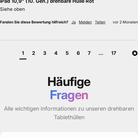
iPad 10,9" (10. Gen.) drehbare Hülle Rot
Siehe oben
Fanden Sie diese Bewertung hilfreich?
Ja
Melden
Teilen
vor 2 Monaten
1
2
3
4
5
6
7
...
17
Häufige
Fragen
Alle wichtigen Informationen zu unseren drehbaren
Tablethüllen