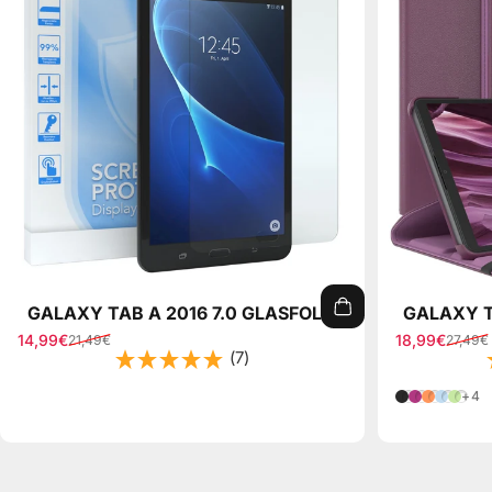
GALAXY TAB A 2016 7.0 GLASFOLIE
GALAXY T
14,99€
18,99€
21,49€
27,49€
Verkaufspreis
Normaler Preis
Verkaufspre
Normaler Pr
(7)
Schwarz
Pink
Orange
Hellbl
Grü
+4