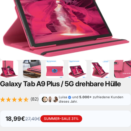
Galaxy
Tab
A9
Plus
/
5G
drehbare
Hülle
Luisa
und
5.000+
zufriedene Kunden
(82)
dieses Jahr.
18,99€
27,49€
SUMMER-SALE 31%
Verkaufspreis
Normaler Preis