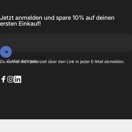
Jetzt anmelden und spare 10% auf deinen
ersten Einkauf!
E-Mail Adresse
Du kannst dich jederzeit über den Link in jeder E-Mail abmelden.
Facebook
Instagram
LinkedIn
© 2026 EAZY CASE. Powered by Shopify
Datenschutzerklärung
Widerrufsrecht
AGB
Versand
Kontaktinformationen
Impressum