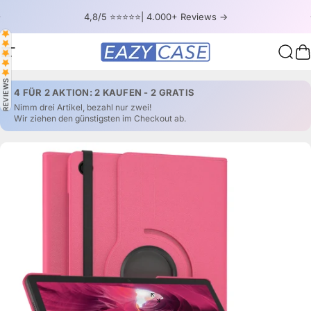
Direkt zum Inhalt
Pause Diashow
4,8/5 ⭐⭐⭐⭐⭐| 4.000+ Reviews ->
Seitennavigation
EAZY CASE
Such
W
REVIEWS
4 FÜR 2 AKTION: 2 KAUFEN - 2 GRATIS
Nimm drei Artikel, bezahl nur zwei!
Wir ziehen den günstigsten im Checkout ab.