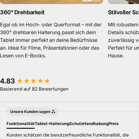
360° Drehbarkeit
Stilvoller S
Egal ob im Hoch- oder Querformat – mit der
Mit robustem
360° drehbaren Halterung passt sich dein
Details schüt
Tablet immer perfekt an deine Bedürfnisse
zuverlässig v
an. Ideal für Filme, Präsentationen oder das
Perfekt für u
Lesen von E-Books.
Hause.
New content loaded
4.83
Basierend auf 82 Bewertungen
Unsere Kunden sagen
Funktionalität
Tablet-Halterung
Schutz
Handhabung
Preis
Kunden schätzen die benutzerfreundliche Funktionalität, die