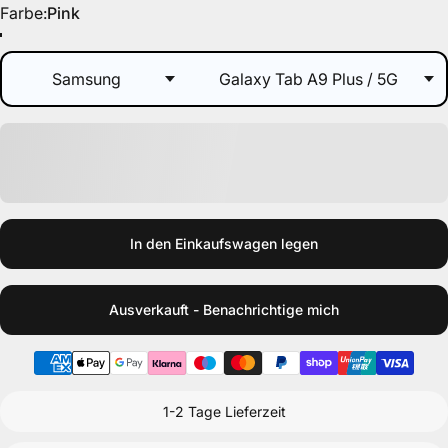
Farbe
Farbe:
Pink
Pink
Lila
Rot
Schwarz
Braun
Weiß
Grün
Orange
Hellblau
In den Einkaufswagen legen
Ausverkauft - Benachrichtige mich
1-2 Tage Lieferzeit