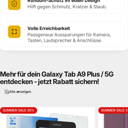
Rundum-Schutz im edlen Design
Hilft gegen Schmutz, Kratzer & Staub.
Volle Erreichbarkeit
Passgenaue Aussparungen für Kamera,
Tasten, Lautsprecher & Anschlüsse.
Mehr
für
dein
Galaxy
Tab
A9
Plus
/
5G
entdecken
-
jetzt
Rabatt
sichern!
Alle anzeigen
SUMMER-SALE 30%
SUMMER-SALE 3