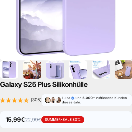
Galaxy
S25
Plus
Silikonhülle
Luisa
und
5.000+
zufriedene Kunden
(305)
dieses Jahr.
15,99€
22,99€
SUMMER-SALE 30%
Verkaufspreis
Normaler Preis