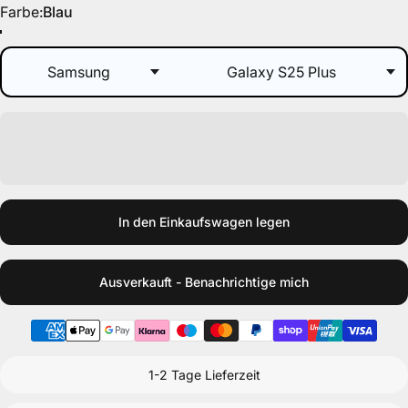
Farbe
Farbe:
Blau
Blaugrün
Schwarz
Grün
Gelb
Nachtgrün
Dunkelgrün
Ultramarin
Dunkelgrau
Hell Lila
Eisblau
Taupe
Petrol
Mintgrün
Rosa
Hellgrau
Hell Rot
Rot
Blau
Orange
In den Einkaufswagen legen
Ausverkauft - Benachrichtige mich
1-2 Tage Lieferzeit