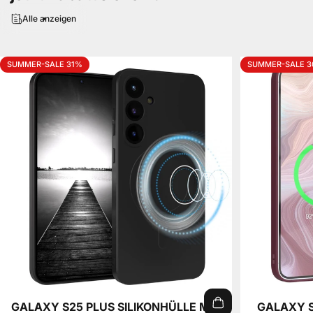
Alle anzeigen
SUMMER-SALE 31%
SUMMER-SALE 
GALAXY S25 PLUS SILIKONHÜLLE MIT
GALAXY 