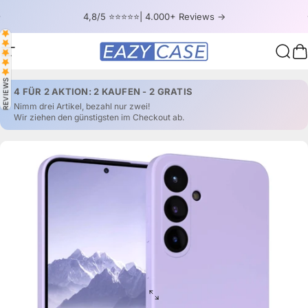
Direkt zum Inhalt
Pause Diashow
4,8/5 ⭐⭐⭐⭐⭐| 4.000+ Reviews ->
Seitennavigation
EAZY CASE
Such
W
REVIEWS
4 FÜR 2 AKTION: 2 KAUFEN - 2 GRATIS
Nimm drei Artikel, bezahl nur zwei!
Wir ziehen den günstigsten im Checkout ab.