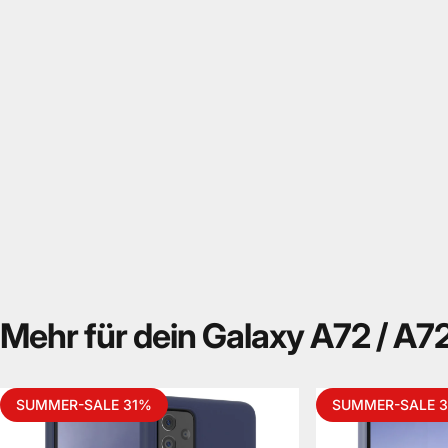
Mehr
für
dein
Galaxy
A72
/
A7
SUMMER-SALE 31%
SUMMER-SALE 