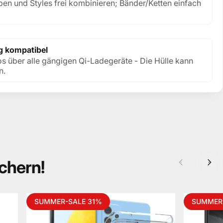
ben und Styles frei kombinieren; Bänder/Ketten einfach
g kompatibel
os über alle gängigen Qi-Ladegeräte - Die Hülle kann
n.
ichern!
SUMMER-SALE 31%
SUMMER