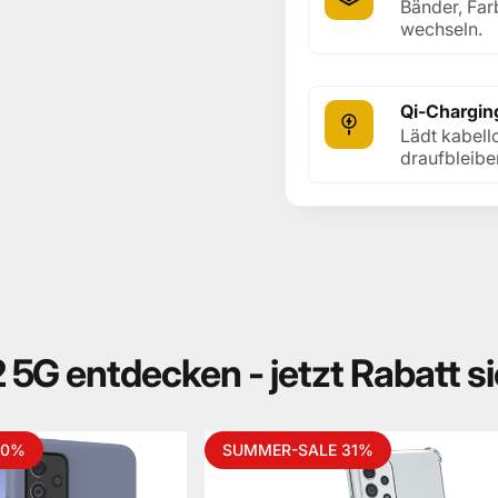
Bänder, Far
wechseln.
Qi-Chargin
Lädt kabell
draufbleibe
2
5G
entdecken
-
jetzt
Rabatt
s
30%
SUMMER-SALE 31%