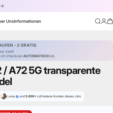
ber Uns
Informationen
Suche
Logi
W
Über Uns
Informationen
AUFEN - 2 GRATIS
nur zwei!
en im Checkout
AUTOMATISCH
ab.
2
/
A72
5G
transparente
del
Luisa
und
5.000+
zufriedene Kunden dieses Jahr.