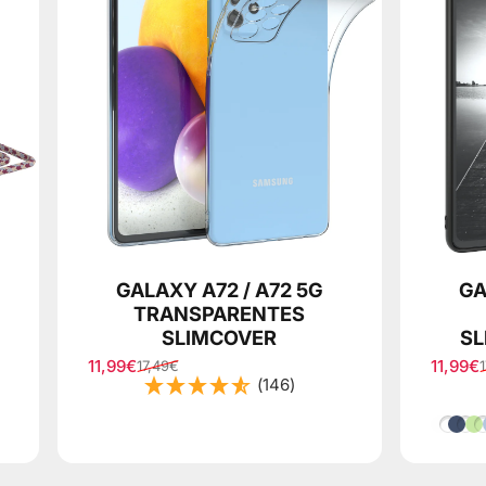
GALAXY A72 / A72 5G
GA
TRANSPARENTES
SLIMCOVER
SL
11,99€
11,99€
17,49€
Verkaufspreis
Normaler Preis
Verkau
Normal
(146)
Matt 
Bla
G