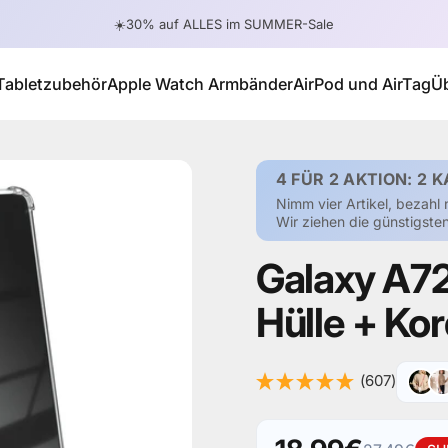
Pause Diashow
☀️30% auf ALLES im SUMMER-Sale
Tabletzubehör
Apple Watch Armbänder
AirPod und AirTag
Ü
Tabletzubehör
Apple Watch Armbänder
AirPod und AirTag
4 FÜR 2 AKTION: 2 K
Nimm vier Artikel, bezahl 
Wir ziehen die günstigst
Galaxy
A7
Hülle
+
Kor
(607)