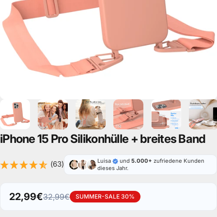
iPhone
15
Pro
Silikonhülle
+
breites
Band
Luisa
und
5.000+
zufriedene Kunden
(63)
dieses Jahr.
22,99€
32,99€
SUMMER-SALE 30%
Verkaufspreis
Normaler Preis