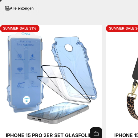
Alle anzeigen
SUMMER-SALE 31%
SUMMER-SALE 
IPHONE 15 PRO 2ER SET GLASFOLIE +
IPHONE 1