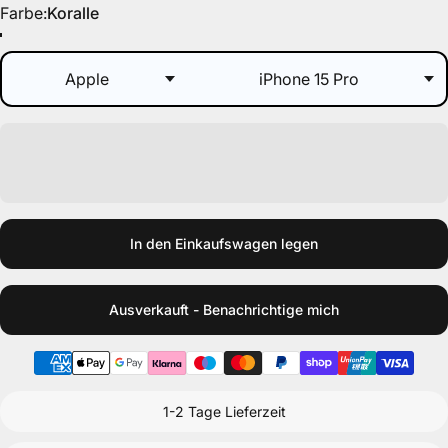
Farbe
Farbe:
Koralle
Koralle
Lila
Grün
Beere
In den Einkaufswagen legen
Ausverkauft - Benachrichtige mich
1-2 Tage Lieferzeit