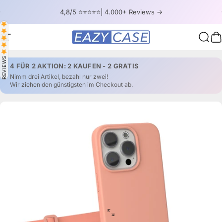
Direkt zum Inhalt
Pause Diashow
4,8/5 ⭐⭐⭐⭐⭐| 4.000+ Reviews ->
Seitennavigation
EAZY CASE
Such
W
REVIEWS
4 FÜR 2 AKTION: 2 KAUFEN - 2 GRATIS
Nimm drei Artikel, bezahl nur zwei!
Wir ziehen den günstigsten im Checkout ab.