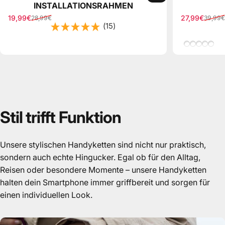
INSTALLATIONSRAHMEN
19,99€
27,99€
28,99€
39,99€
Verkaufspreis
Normaler Preis
Verkaufspre
Normaler Pr
(15)
Leo/Schwa
Hellbrau
Beige/B
Beige
Grün
Stil
trifft
Funktion
Unsere stylischen Handyketten sind nicht nur praktisch,
sondern auch echte Hingucker. Egal ob für den Alltag,
Reisen oder besondere Momente – unsere Handyketten
halten dein Smartphone immer griffbereit und sorgen für
einen individuellen Look.