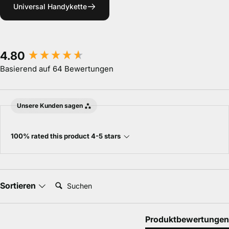
Universal Handykette
New content loaded
4.80
Basierend auf 64 Bewertungen
Unsere Kunden sagen
100% rated this product 4-5 stars
Suchen:
Sortieren
Produktbewertungen