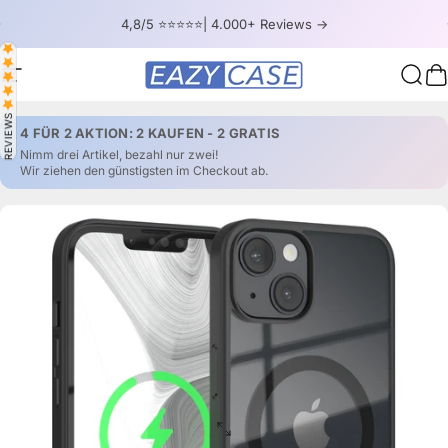
Direkt zum Inhalt
Pause Diashow
4,8/5 ⭐⭐⭐⭐⭐| 4.000+ Reviews ->
Seitennavigation
EAZY CASE
Such
W
REVIEWS
4 FÜR 2 AKTION: 2 KAUFEN - 2 GRATIS
Nimm drei Artikel, bezahl nur zwei!
Wir ziehen den günstigsten im Checkout ab.