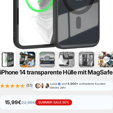
iPhone
14
transparente
Hülle
mit
MagSafe
Luisa
und
5.000+
zufriedene Kunden
(51)
dieses Jahr.
15,99€
22,99€
SUMMER-SALE 30%
Verkaufspreis
Normaler Preis