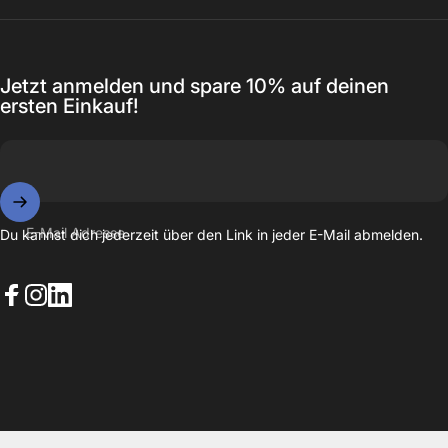
Jetzt anmelden und spare 10% auf deinen
ersten Einkauf!
E-Mail Adresse
Du kannst dich jederzeit über den Link in jeder E-Mail abmelden.
Facebook
Instagram
LinkedIn
© 2026 EAZY CASE. Powered by Shopify
Datenschutzerklärung
Widerrufsrecht
AGB
Versand
Kontaktinformationen
Impressum