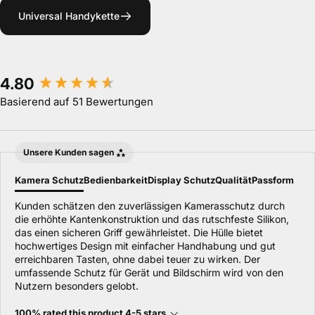
Universal Handykette
New content loaded
4.80
Basierend auf 51 Bewertungen
Unsere Kunden sagen
Kamera Schutz
Bedienbarkeit
Display Schutz
Qualität
Passform
Kunden schätzen den zuverlässigen Kamerasschutz durch
die erhöhte Kantenkonstruktion und das rutschfeste Silikon,
das einen sicheren Griff gewährleistet. Die Hülle bietet
hochwertiges Design mit einfacher Handhabung und gut
erreichbaren Tasten, ohne dabei teuer zu wirken. Der
umfassende Schutz für Gerät und Bildschirm wird von den
Nutzern besonders gelobt.
100% rated this product 4-5 stars