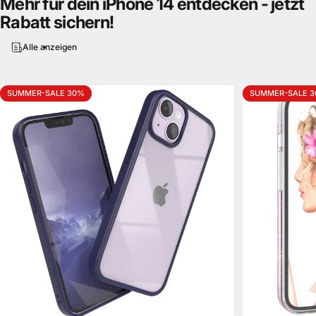
Mehr
für
dein
iPhone
14
entdecken
-
jetzt
Rabatt
sichern!
Alle anzeigen
SUMMER-SALE 30%
SUMMER-SALE 