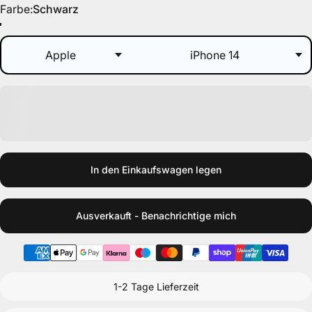
Farbe
Farbe:
Schwarz
Schwarz
Beere
Blau
Hellblau
Lila
Transparent
Grün
In den Einkaufswagen legen
Ausverkauft - Benachrichtige mich
1-2 Tage Lieferzeit